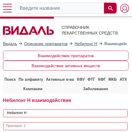
СПРАВОЧНИК
ЛЕКАРСТВЕННЫХ СРЕДСТВ
Видаль
Описание препаратов
Небилонг H
Взаимодейств
Взаимодействие препаратов
Взаимодействие активных веществ
Поиск
По алфавиту
Активные в-ва
КФУ
ФТГ
КФГ
МКБ
АТХ
Компании
Заболевания
Небилонг H взаимодействие