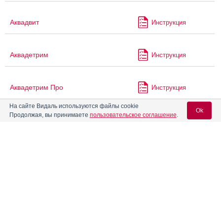
Аквадвит
Инструкция
Аквадетрим
Инструкция
Аквадетрим Про
Инструкция
На сайте Видаль используются файлы cookie
Ok
Продолжая, вы принимаете
пользовательское соглашение
.
®
Аквапаск
Инструкция
Вход для специалистов
Акваферол-Д3 ВТФ
Инструкция
E-mail учетной записи Vidal:
Аквацитрамон
Инструкция
Пароль:
®
Аккузид
Инструкция