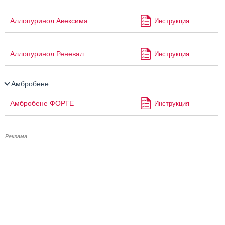
Аллопуринол Авексима
Инструкция
Аллопуринол Реневал
Инструкция
Амбробене
Амбробене ФОРТЕ
Инструкция
Реклама