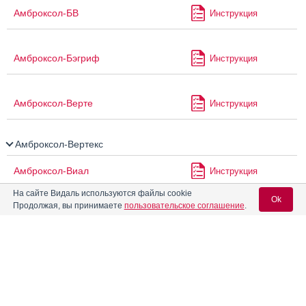
Амброксол-БВ
Инструкция
Амброксол-Бэгриф
Инструкция
Амброксол-Верте
Инструкция
Амброксол-Вертекс
Амброксол-Виал
Инструкция
На сайте Видаль используются файлы cookie
Ok
Продолжая, вы принимаете
пользовательское соглашение
.
Амброксол-ЗТ
Инструкция
Вход для специалистов
Амброксол-Рихтер
Инструкция
E-mail учетной записи Vidal:
Амброксол-Фармстандарт