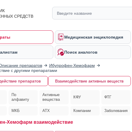
ИК
ЕННЫХ СРЕДСТВ
раты
Медицинская энциклопедия
алистам
Поиск аналогов
Описание препаратов
Ибупрофен-Хемофарм
твие с другими препаратами
действие препаратов
Взаимодействие активных веществ
По
Активные
КФУ
ФТГ
алфавиту
вещества
МКБ
АТХ
Компании
Заболевания
ен-Хемофарм взаимодействие