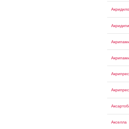
Акридил
Акридип
Акрипам
Акрипам
Акрипрес
Акрипрес
Аксартоб
Акселла