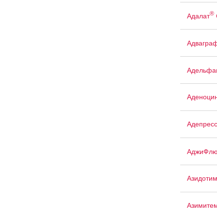
®
Адалат
Адвагра
Адельфа
Аденоци
Адепрес
АджиФлю
Азидоти
Азимите