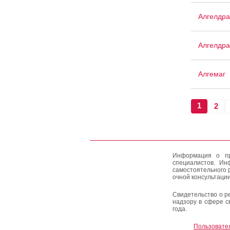
Алгелдра
Алгелдра
Алгемаг
1
2
Информация о пр
специалистов. Ин
самостоятельного 
очной консультации
Свидетельство о р
надзору в сфере с
года.
Пользовате