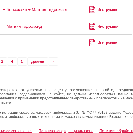
т + Бензокаин + Магния гидроксид
Инструкция
т + Магния гидроксид
Инструкция
Инструкция
3
4
5
далее
»
епаратах, отпускаемых по рецепту, размещенная на сайте, предназн
формация, содержащаяся на сайте, не должна использоваться пациен
решения о применении представленных лекарственных препаратов и не мож
 врача.
егистрации средства массовой информации Эл № ФС77-79153 выдано Федер
вязи, информационных технологий и массовых коммуникаций (Роскомнадзор
льское соглашение
Политика конфиденциальности
Политика обработк