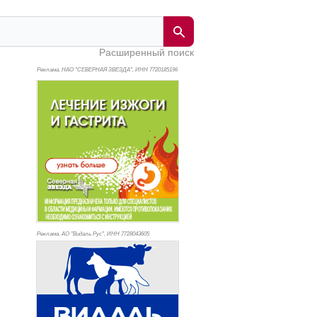
Расширенный поиск
Реклама. НАО "СЕВЕРНАЯ ЗВЕЗДА", ИНН 772
0185196
Реклама. АО "Видаль Рус", ИНН 772
8043605