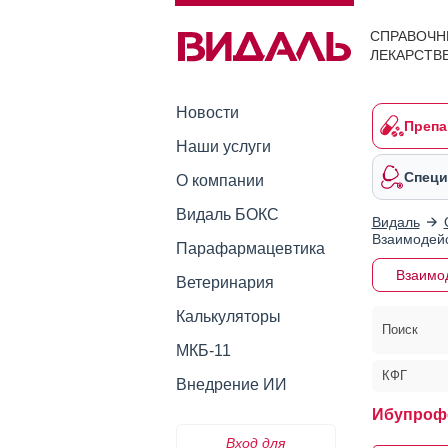
СПРАВОЧН
ЛЕКАРСТВ
Новости
Препа
Наши услуги
Специ
О компании
Видаль БОКС
Видаль
Взаимодейс
Парафармацевтика
Взаимо
Ветеринария
Калькуляторы
Поиск
МКБ-11
КФГ
Внедрение ИИ
Ибупроф
Вход для