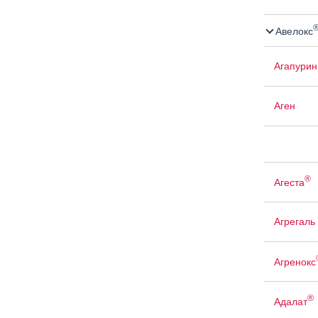
Авелокс
Агапурин
Аген
®
Агеста
Агрегаль
Агренокс
®
Адалат