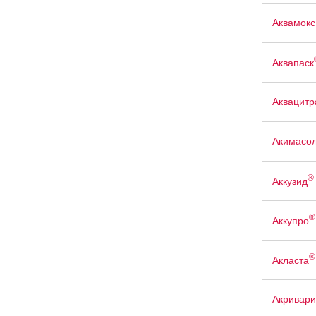
Аквамокс
Аквапаск
Аквацит
Акимасо
®
Аккузид
®
Аккупро
®
Акласта
Акривари