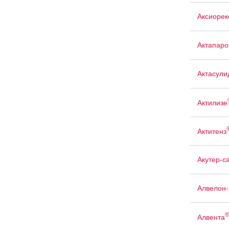
Аксиорек
Актапаро
Актасули
Актилизе
Актитенз
Акутер-с
Алвелон
Алвента