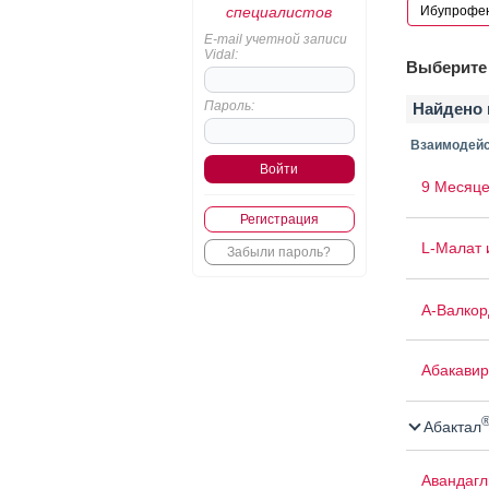
специалистов
E-mail учетной записи
Vidal:
Выберите 
Пароль:
Найдено 
Взаимодейс
9 Месяце
Регистрация
L-Малат 
Забыли пароль?
А-Валкор
Абакавир
Абактал
Авандаг