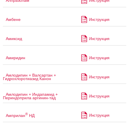
Алпразолам
Инструкция
Амбене
Инструкция
Амиксид
Инструкция
Амиридин
Инструкция
Амлодипин + Валсартан +
Инструкция
Гидрохлоротиазид Канон
Амлодипин + Индапамид +
Инструкция
Периндоприла аргинин-тад
®
Амприлан
НД
Инструкция