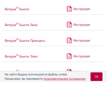
®
Витрум
Бьюти
Инструкция
®
Витрум
Бьюти Люкс
Инструкция
®
Витрум
Бьюти Принцесс
Инструкция
®
Витрум
Бьюти Элит
Инструкция
®
Витрум
Бэби
Инструкция
На сайте Видаль используются файлы cookie
Ok
Продолжая, вы принимаете
пользовательское соглашение
.
®
Витрум
Остеомаг
Инструкция
Вход для специалистов
E-mail учетной записи Vidal:
®
Витрум
Перфоменс
Инструкция