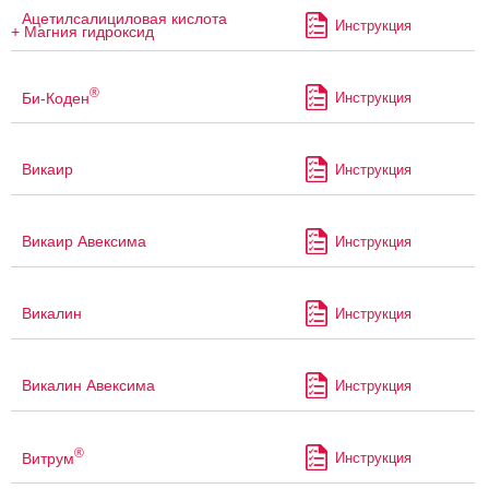
Ацетилсалициловая кислота
Инструкция
+ Магния гидроксид
®
Би-Коден
Инструкция
Викаир
Инструкция
Викаир Авексима
Инструкция
Викалин
Инструкция
Викалин Авексима
Инструкция
®
Витрум
Инструкция