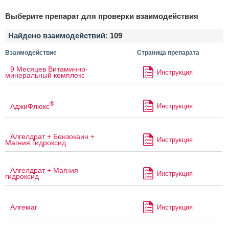
Выберите препарат для проверки взаимодействия
Найдено взаимодействий:
109
Взаимодействие
Страница препарата
9 Месяцев Витаминно-
Инструкция
минеральный комплекс
®
АджиФлюкс
Инструкция
Алгелдрат + Бензокаин +
Инструкция
Магния гидроксид
Алгелдрат + Магния
Инструкция
гидроксид
Алгемаг
Инструкция