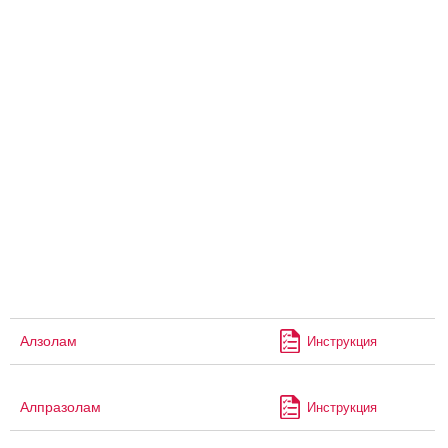
Алзолам
Инструкция
Алпразолам
Инструкция