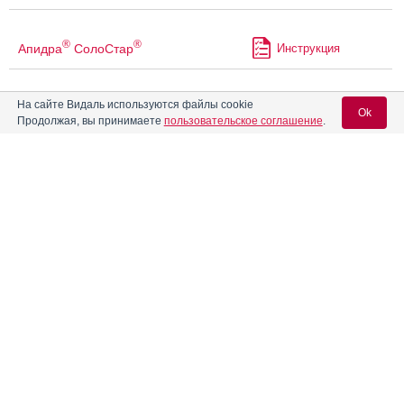
®
®
Апидра
СолоСтар
Инструкция
На сайте Видаль используются файлы cookie
Апо-Карбамазепин
Инструкция
Ok
Продолжая, вы принимаете
пользовательское соглашение
.
Апрепитант
Инструкция
Вход для специалистов
E-mail учетной записи Vidal:
Апрепитант Полисан
Инструкция
Пароль:
Апрепитант ПСК
Инструкция
Апрепитант-29Ф
Инструкция
Регистрация
Забыли пароль?