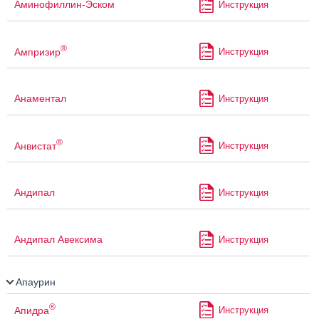
Аминофиллин-Эском
Инструкция
®
Ампризир
Инструкция
Анаментал
Инструкция
®
Анвистат
Инструкция
Андипал
Инструкция
Андипал Авексима
Инструкция
Апаурин
®
Апидра
Инструкция