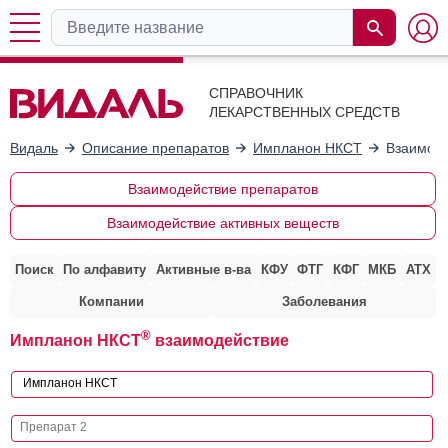
СПРАВОЧНИК
ЛЕКАРСТВЕННЫХ СРЕДСТВ
Видаль
Описание препаратов
Импланон НКСТ
Взаимоде
Взаимодействие препаратов
Взаимодействие активных веществ
Поиск
По алфавиту
Активные в-ва
КФУ
ФТГ
КФГ
МКБ
АТХ
Компании
Заболевания
®
Импланон НКСТ
взаимодействие