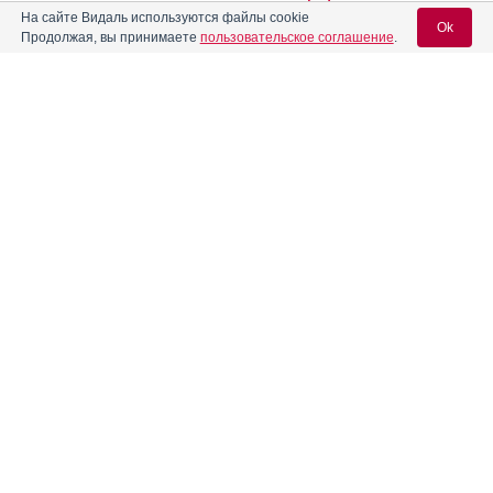
На сайте Видаль используются файлы cookie
Ok
Продолжая, вы принимаете
пользовательское соглашение
.
Амикацин
Амикацин-Виал
Инструкция
Вход для специалистов
E-mail учетной записи Vidal:
Амикацин-Ферейн
Инструкция
Пароль:
Амикацина сульфат
Амиксид
Инструкция
Аминосол-Нео Е
Инструкция
Регистрация
Забыли пароль?
Аминтакс
Инструкция
Амлодипин + Валсартан +