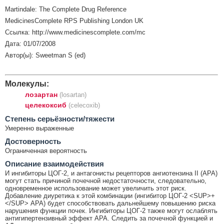
Martindale: The Complete Drug Reference
MedicinesComplete RPS Publishing London UK
Ссылка: http://www.medicinescomplete.com/mc
Дата: 01/07/2008
Автор(ы): Sweetman S (ed)
Молекулы:
лозартан
(losartan)
целекоксиб
(celecoxib)
Cтепень серьёзности/тяжести
Умеренно выраженные
Достоверность
Ограниченная вероятность
Описание взаимодействия
И ингибиторы ЦОГ-2, и антагонисты рецепторов ангиотензина II (АРА)
могут стать причиной почечной недостаточности, следовательно,
одновременное использование может увеличить этот риск.
Добавление диуретика к этой комбинации (ингибитор ЦОГ-2 <SUP>+
</SUP> АРА) будет способствовать дальнейшему повышению риска
нарушения функции почек. Ингибиторы ЦОГ-2 также могут ослаблять
антигипертензивный эффект АРА. Следить за почечной функцией и