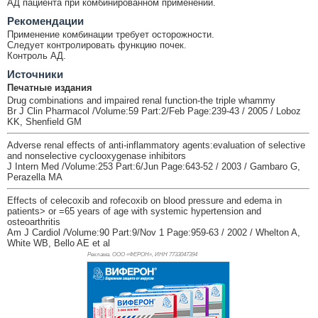
АД пациента при комбинированном применении.
Рекомендации
Применение комбинации требует осторожности.
Следует контролировать функцию почек.
Контроль АД.
Источники
Печатные издания
Drug combinations and impaired renal function-the triple whammy
Br J Clin Pharmacol /Volume:59 Part:2/Feb Page:239-43 / 2005 / Loboz
KK, Shenfield GM
Adverse renal effects of anti-inflammatory agents:evaluation of selective
and nonselective cyclooxygenase inhibitors
J Intern Med /Volume:253 Part:6/Jun Page:643-52 / 2003 / Gambaro G,
Perazella MA
Effects of celecoxib and rofecoxib on blood pressure and edema in
patients> or =65 years of age with systemic hypertension and
osteoarthritis
Am J Cardiol /Volume:90 Part:9/Nov 1 Page:959-63 / 2002 / Whelton A,
White WB, Bello AE et al
Реклама. ООО «ФЕРОН», ИНН 773
3047394