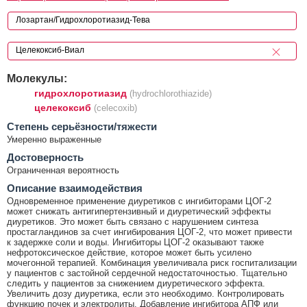
Молекулы:
гидрохлоротиазид
(hydrochlorothiazide)
целекоксиб
(celecoxib)
Cтепень серьёзности/тяжести
Умеренно выраженные
Достоверность
Ограниченная вероятность
Описание взаимодействия
Одновременное применение диуретиков с ингибиторами ЦОГ-2
может снижать антигипертензивный и диуретический эффекты
диуретиков. Это может быть связано с нарушением синтеза
простагландинов за счет ингибирования ЦОГ-2, что может привести
к задержке соли и воды. Ингибиторы ЦОГ-2 оказывают также
нефротоксическое действие, которое может быть усилено
мочегонной терапией. Комбинация увеличивала риск госпитализации
у пациентов с застойной сердечной недостаточностью. Тщательно
следить у пациентов за снижением диуретического эффекта.
Увеличить дозу диуретика, если это необходимо. Контролировать
функцию почек и электролиты. Добавление ингибитора АПФ или