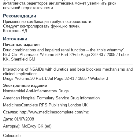
антагониста рецепторов ангиотензина может увеличить риск
почечной недостаточности.
Рекомендации
Применение комбинации требует осторожности.
Следует контролировать функцию почек.
Контроль АД.
Источники
Печатные издания
Drug combinations and impaired renal function -- the 'triple whammy'.
Br J Clin Pharmacol /Volume:59 Part:2/Feb Page:239-43 / 2005 / Loboz
KK, Shenfield GM
Interactions of NSAIDs with diuretics and beta blockers mechanisms and
clinical implications
Drugs /Volume:30 Part:1/Jul Page:32-41 / 1985 / Webster J
Электронные издание
Nonsteroidal Anti-inflammatory Drugs
American Hospital Formulary Service Drug Information
MedicinesComplete RPS Publishing London UK
Ссылка: http://www.medicinescomplete.com/mc
Дата: 01/07/2008
Автор(ы): McEvoy GK (ed)
Celecoxib