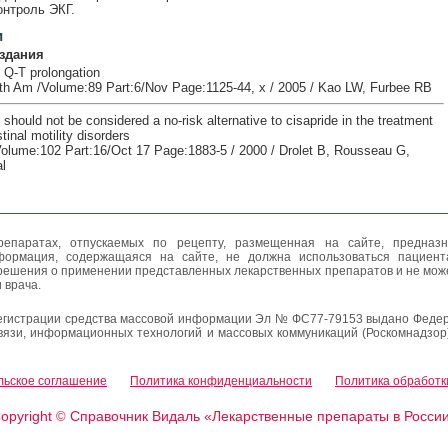
онтроль ЭКГ.
и
здания
 Q-T prolongation
th Am /Volume:89 Part:6/Nov Page:1125-44, x / 2005 / Kao LW, Furbee RB
hould not be considered a no-risk alternative to cisapride in the treatment
tinal motility disorders
/Volume:102 Part:16/Oct 17 Page:1883-5 / 2000 / Drolet B, Rousseau G,
l
епаратах, отпускаемых по рецепту, размещенная на сайте, предназн
формация, содержащаяся на сайте, не должна использоваться пациен
решения о применении представленных лекарственных препаратов и не мож
 врача.
егистрации средства массовой информации Эл № ФС77-79153 выдано Федер
вязи, информационных технологий и массовых коммуникаций (Роскомнадзор
льское соглашение
Политика конфиденциальности
Политика обработк
opyright
Справочник Видаль «Лекарственные препараты в Росси
©