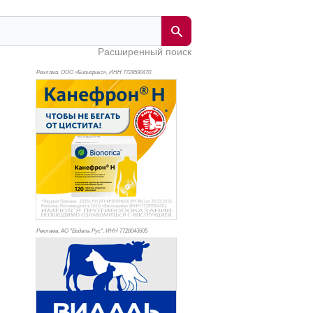
Расширенный поиск
Реклама. ООО «Бионорика», ИНН 772
9590470
Реклама. АО "Видаль Рус", ИНН 772
8043605