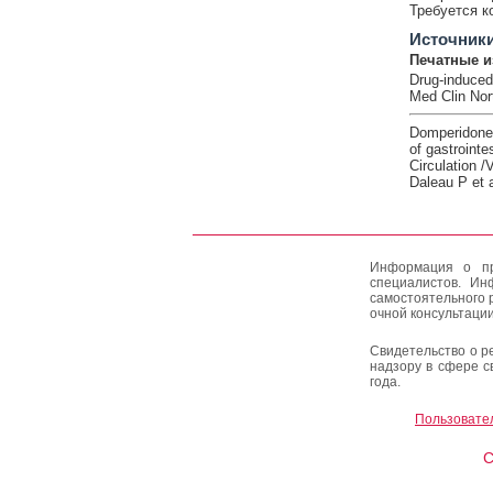
Требуется к
Источник
Печатные и
Drug-induced
Med Clin Nor
Domperidone s
of gastrointes
Circulation 
Daleau P et a
Информация о пр
специалистов. Ин
самостоятельного 
очной консультации
Свидетельство о р
надзору в сфере с
года.
Пользовате
C