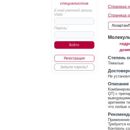
специалистов
Страница о
E-mail учетной записи
Vidal:
Страница о
Пароль:
Молекул
гидр
домп
Cтепень с
Регистрация
Тяжелые
Забыли пароль?
Достовер
Не установл
Описание
Комбинирова
QT) с препа
выводящими 
аритмиям ти
что любые э
Рекоменд
Применение 
Требуется к
Контроль со