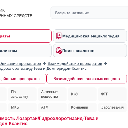
ИК
ЕННЫХ СРЕДСТВ
раты
Медицинская энциклопедия
алистам
Поиск аналогов
Описание препаратов
Взаимодействие препаратов
идрохлоротиазид-Тева и Домперидон-Ксантис
действие препаратов
Взаимодействие активных веществ
По
Активные
КФУ
ФТГ
алфавиту
вещества
МКБ
АТХ
Компании
Заболевания
мость Лозартан/Гидрохлоротиазид-Тева и
он-Ксантис