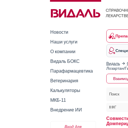
СПРАВОЧН
ЛЕКАРСТВ
Новости
Препа
Наши услуги
Специ
О компании
Видаль БОКС
Видаль
Лозартан/Г
Парафармацевтика
Взаимо
Ветеринария
Калькуляторы
Поиск
МКБ-11
КФГ
Внедрение ИИ
Совмести
Домперид
Вход для