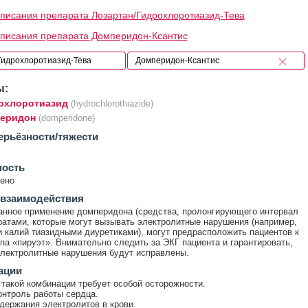
писания препарата Лозартан/Гидрохлоротиазид-Тева
писания препарата Домперидон-Ксантис
ы:
охлоротиазид
(hydrochlorothiazide)
еридон
(domperidone)
ерьёзности/тяжести
ность
ено
 взаимодействия
нное применение домперидона (средства, пролонгирующего интервал
ратами, которые могут вызывать электролитные нарушения (например,
калий тиазидными диуретиками), могут предрасположить пациентов к
па «пируэт». Внимательно следить за ЭКГ пациента и гарантировать,
лектролитные нарушения будут исправлены.
ации
такой комбинации требует особой осторожности.
онтроль работы сердца.
держания электролитов в крови.