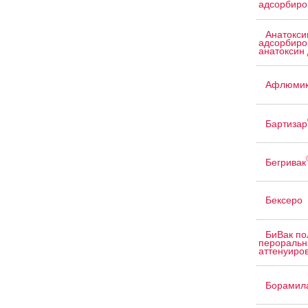
адсорбиро
Анатокси
адсорбиро
анатоксин 
Афлюмик
Бартизар
Бегривак
Бексеро
БиВак по
пероральн
аттенуиров
Борамил