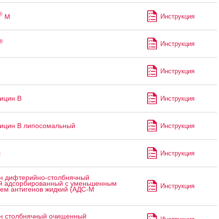
®
М
Инструкция
®
Инструкция
п
Инструкция
ицин В
Инструкция
ицин В липосомальный
Инструкция
л
Инструкция
н дифтерийно-столбнячный
 адсорбированный с уменьшенным
Инструкция
ем антигенов жидкий (АДС-М
н столбнячный очищенный