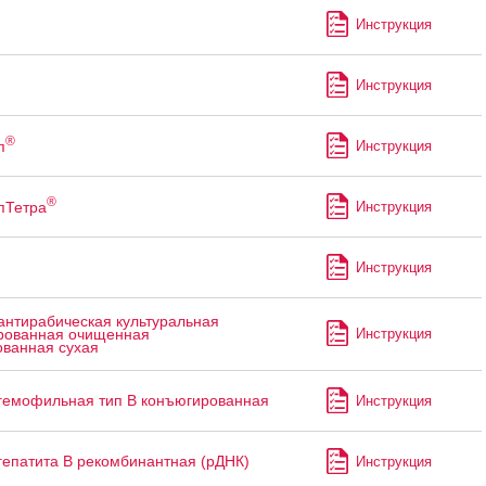
Инструкция
Инструкция
®
п
Инструкция
®
пТетра
Инструкция
Инструкция
антирабическая культуральная
Инструкция
рованная очищенная
ованная сухая
гемофильная тип B конъюгированная
Инструкция
гепатита В рекомбинантная (рДНК)
Инструкция