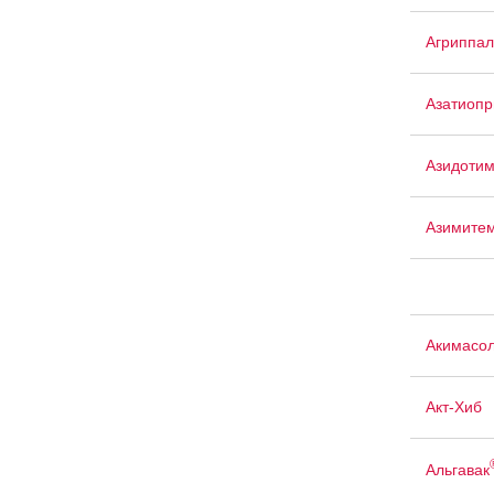
Агриппал
Азатиопр
Азидоти
Азимите
Акимасо
Акт-Хиб
Альгавак