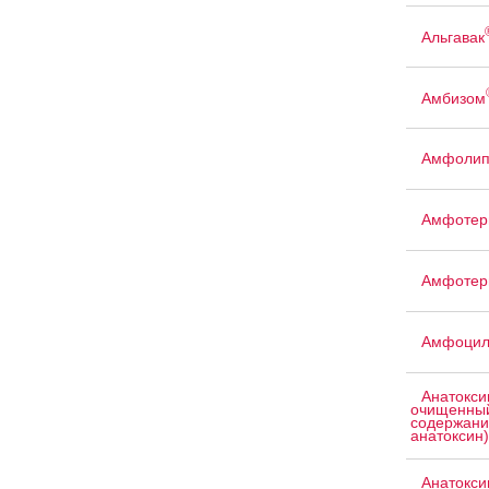
Альгавак
Амбизом
Амфоли
Амфотер
Амфотер
Амфоци
Анатокси
очищенный
содержани
анатоксин)
Анатокси