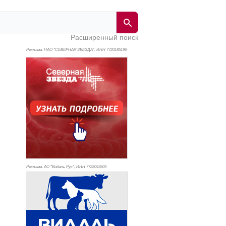
Расширенный поиск
Реклама. НАО "СЕВЕРНАЯ ЗВЕЗДА", ИНН 772
0185196
Реклама. АО "Видаль Рус", ИНН 772
8043605