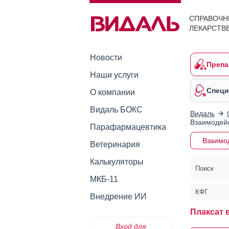
СПРАВОЧН
ЛЕКАРСТВ
Новости
Препа
Наши услуги
Специ
О компании
Видаль БОКС
Видаль
Взаимодейс
Парафармацевтика
Взаимо
Ветеринария
Калькуляторы
Поиск
МКБ-11
КФГ
Внедрение ИИ
Плаксат 
Вход для