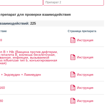
препарат для проверки взаимодействия
взаимодействий:
225
твие
Страница препарата
II
Инструкция
п B + Hib (Вакцина против дифтерии,
 гепатита B, коклюша бесклеточная,
Инструкция
ванная, инфекции, вызываемой
s influenzae тип b, конъюгированная
кая)
 + Зидовудин + Ламивудин
Инструкция
160
Инструкция
80
Инструкция