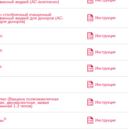
Инструкция
ванный жидкий (АС-анатоксин)
н столбнячный очищенный
Инструкция
ванный жидкий для доноров (АС-
для доноров)
с
Инструкция
®
Инструкция
®
Инструкция
Инструкция
лио (Вакцина полиомиелитная
Инструкция
ая, двухвалентная, живая
анная 1,3 типов)
®
ан
Инструкция