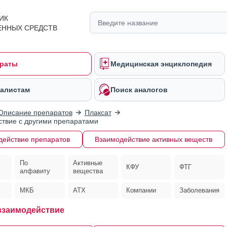
ИК
ЕННЫХ СРЕДСТВ
раты
Медицинская энциклопедия
алистам
Поиск аналогов
Описание препаратов
Плаксат
твие с другими препаратами
действие препаратов
Взаимодействие активных веществ
По
Активные
КФУ
ФТГ
алфавиту
вещества
МКБ
АТХ
Компании
Заболевания
взаимодействие