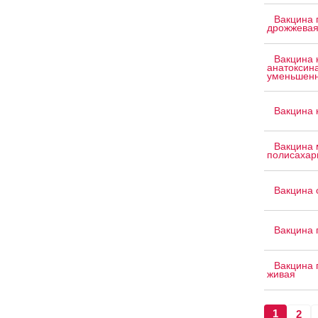
Вакцина 
дрожжева
Вакцина 
анатоксин
уменьшенн
Вакцина 
Вакцина 
полисахар
Вакцина 
Вакцина 
Вакцина 
живая
1
2