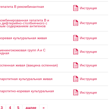
гепатита В рекомбинантная
Инструкция
я
комбинированная гепатита В и
Инструкция
а дифтерийно-столбнячного с
ым содержанием антигенов
коревая культуральная живая
Инструкция
менингококковая групп A и C
Инструкция
идная
оспенная живая (вакцина оспенная)
Инструкция
паротитная культуральная живая
Инструкция
паротитно-коревая культуральная
Инструкция
3
4
5
далее
»