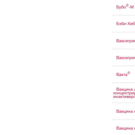
®
Бубо
-М
Бэби-Хиб
Ваксигри
Ваксигри
®
Вакта
Вакцина 
концентри
инактивир
Вакцина 
Вакцина 