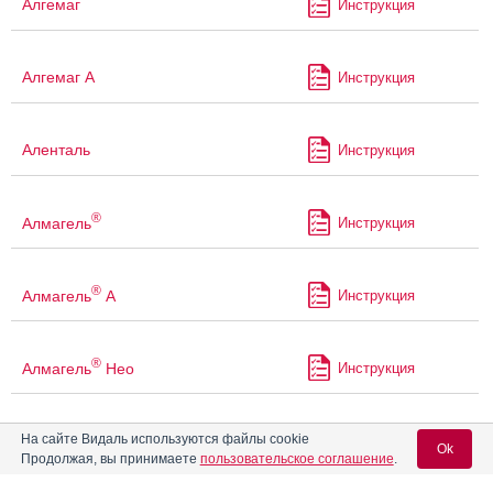
Алгемаг
Инструкция
Алгемаг А
Инструкция
Аленталь
Инструкция
®
Алмагель
Инструкция
®
Алмагель
А
Инструкция
®
Алмагель
Нео
Инструкция
На сайте Видаль используются файлы cookie
Алоэ сироп с железом
Инструкция
Ok
Продолжая, вы принимаете
пользовательское соглашение
.