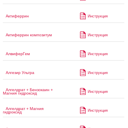
Актиферрин
Инструкция
Актиферрин композитум
Инструкция
АлвиферГем
Инструкция
Алгезир Ультра
Инструкция
Алгелдрат + Бензокаин +
Инструкция
Магния гидроксид
Алгелдрат + Магния
Инструкция
гидроксид