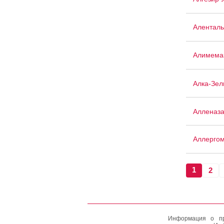
Аленталь
Алимема
Алка-Зел
Алленаз
Аллергом
1
2
Информация о пр