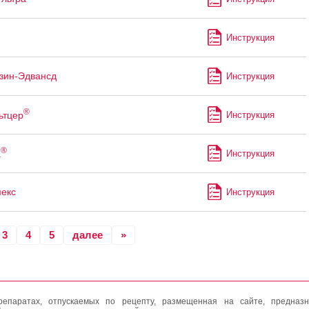
Инструкция
зин-Эдвансд
Инструкция
®
ьтцер
Инструкция
®
а
Инструкция
екс
Инструкция
3
4
5
далее
»
епаратах, отпускаемых по рецепту, размещенная на сайте, предназн