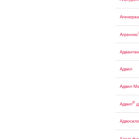
Агенераз
Агренокс
Адвантан
Адвил
Адвил М
®
Адвил
д
Адвосил
Адельфа