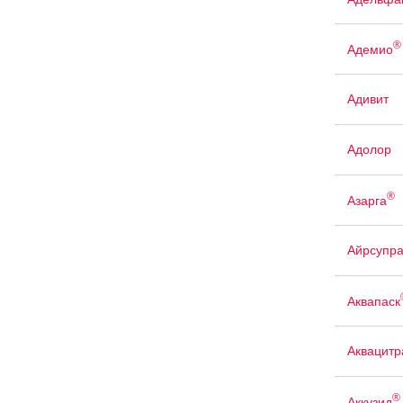
®
Адемио
Адивит
Адолор
®
Азарга
Айрсупр
Аквапаск
Аквацит
®
Аккузид