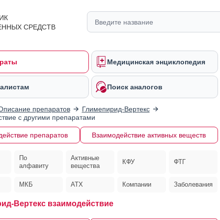
ИК
ЕННЫХ СРЕДСТВ
раты
Медицинская энциклопедия
алистам
Поиск аналогов
Описание препаратов
Глимепирид-Вертекс
твие с другими препаратами
действие препаратов
Взаимодействие активных веществ
По
Активные
КФУ
ФТГ
алфавиту
вещества
МКБ
АТХ
Компании
Заболевания
ид-Вертекс взаимодействие