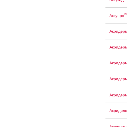
®
Аккупро
Акридерм
Акридер
Акридерм
Акридер
Акридер
Акридил
Акрипам