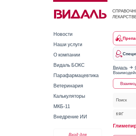
СПРАВОЧН
ЛЕКАРСТВ
Новости
Препа
Наши услуги
Специ
О компании
Видаль БОКС
Видаль
Взаимодейс
Парафармацевтика
Взаимо
Ветеринария
Калькуляторы
Поиск
МКБ-11
КФГ
Внедрение ИИ
Глимепир
Вход для