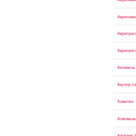
Акрипам
Акрипрес
Акрипрес
Активель
Акутер-с
Алвитил
Алвовиза
Алгезир 