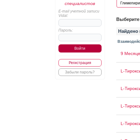
специалистов
E-mail учетной записи
Vidal:
Выберите 
Пароль:
Найдено 
Взаимодейс
9 Месяце
Регистрация
L-Тирокс
Забыли пароль?
L-Тирокс
L-Тирокс
L-Тирокс