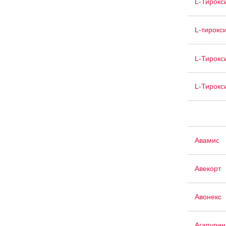
L-Тирокс
L-тирокс
L-Тирокс
L-Тирокс
Авамис
Авекорт
Авонекс
Агапурин