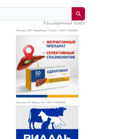
Расширенный поиск
Реклама. ЗАО "ФармФирма "Сотекс", ИНН 771
5240941
Реклама. АО "Видаль Рус", ИНН 772
8043605