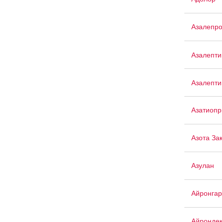
Азалепр
Азалепти
Азалепти
Азатиопр
Азота За
Азулан
Айронгар
Айрондек