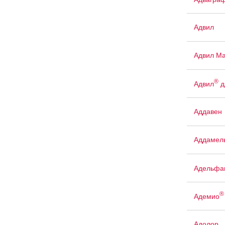
Адвил
Адвил М
®
Адвил
д
Аддавен
Аддамел
Адельфа
®
Адемио
Адолор