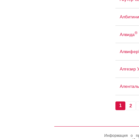
Албитин
®
Алвида
Алвифер
Алгезир 
Аленталь
1
2
Информация о пр