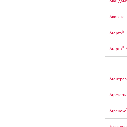
Авандам
Авонекс
®
Агарта
®
Агарта
Агенераз
Агрегаль
Агренокс
Адвагра