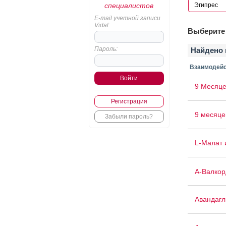
специалистов
E-mail учетной записи
Vidal:
Выберите 
Пароль:
Найдено 
Взаимодейс
9 Месяце
Регистрация
9 месяце
Забыли пароль?
L-Малат 
А-Валкор
Авандаг