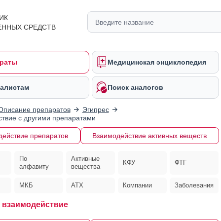
ИК
ЕННЫХ СРЕДСТВ
раты
Медицинская энциклопедия
алистам
Поиск аналогов
Описание препаратов
Эгипрес
твие с другими препаратами
действие препаратов
Взаимодействие активных веществ
По
Активные
КФУ
ФТГ
алфавиту
вещества
МКБ
АТХ
Компании
Заболевания
взаимодействие