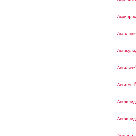
Акрипрес
Акталипи
Актасули
Актилизе
Актитенз
Актрапид
Актрапид
Акутер-с