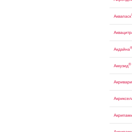
Аквапаск
Аквацит
Акдайна
®
Аккузид
Акривари
Акриксел
Акрипам
Акрипам