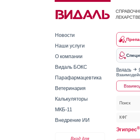
СПРАВОЧН
ЛЕКАРСТВ
Новости
Препа
Наши услуги
Специ
О компании
Видаль БОКС
Видаль
Взаимодейс
Парафармацевтика
Взаимо
Ветеринария
Калькуляторы
Поиск
МКБ-11
КФГ
Внедрение ИИ
®
Эгипрес
Вход для