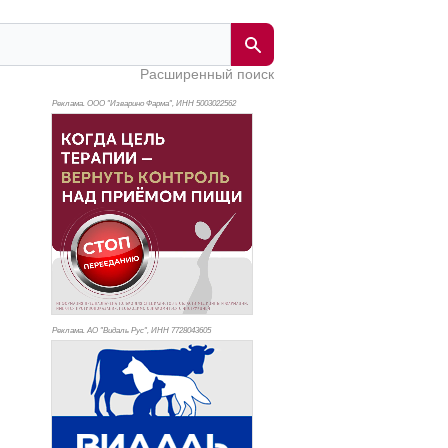
Расширенный поиск
Реклама. ООО "Изварино Фарма", ИНН 500
3022562
Реклама. АО "Видаль Рус", ИНН 772
8043605