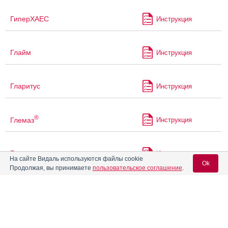
ГиперХАЕС
Инструкция
Глайм
Инструкция
Гларитус
Инструкция
®
Глемаз
Инструкция
Глемауно
Инструкция
На сайте Видаль используются файлы cookie
Ok
Продолжая, вы принимаете
пользовательское соглашение
.
Глибамид
Инструкция
Вход для специалистов
E-mail учетной записи Vidal:
Глибекс
Инструкция