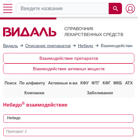
СПРАВОЧНИК
ЛЕКАРСТВЕННЫХ СРЕДСТВ
Видаль
Описание препаратов
Небидо
Взаимодействие с
Взаимодействие препаратов
Взаимодействие активных веществ
Поиск
По алфавиту
Активные в-ва
КФУ
ФТГ
КФГ
МКБ
АТХ
Компании
Заболевания
®
Небидо
взаимодействие