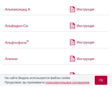
Альмаксицид А
Инструкция
Альфадол-Са
Инструкция
®
Альфосфаль
Инструкция
Алюмаг
Инструкция
Алюминия Фосфат
Инструкция
На сайте Видаль используются файлы cookie
Ok
Продолжая, вы принимаете
пользовательское соглашение
.
®
Алюфост
Инструкция
Вход для специалистов
E-mail учетной записи Vidal:
®
Амарил
М
Инструкция