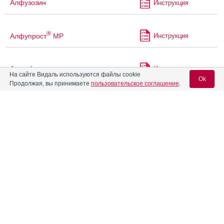
Алфузозин
Инструкция
®
Алфупрост
МР
Инструкция
Альгофетин
Инструкция
На сайте Видаль используются файлы cookie
Ok
Продолжая, вы принимаете
пользовательское соглашение
.
Альдактон
Инструкция
Вход для специалистов
E-mail учетной записи Vidal:
Альфузозин
Инструкция
Пароль:
Амбене
Инструкция
®
АМБЕНИУМ
парентерал
Инструкция