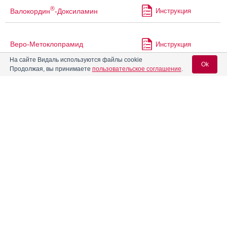
®
Валокордин
-Доксиламин
Инструкция
Веро-Метоклопрамид
Инструкция
На сайте Видаль используются файлы cookie
Ok
Продолжая, вы принимаете
пользовательское соглашение
.
®
Веспирейт
Инструкция
Вход для специалистов
®
Визин
Алерджи
Инструкция
E-mail учетной записи Vidal:
Викс День и Ночь
Инструкция
Пароль:
®
Геонормин
Инструкция
Гидроксизин
Инструкция