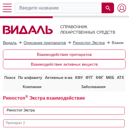
СПРАВОЧНИК
ЛЕКАРСТВЕННЫХ СРЕДСТВ
Видаль
Описание препаратов
Риностоп Экстра
Взаимоде
Взаимодействие препаратов
Взаимодействие активных веществ
Поиск
По алфавиту
Активные в-ва
КФУ
ФТГ
КФГ
МКБ
АТХ
Компании
Заболевания
®
Риностоп
Экстра взаимодействие