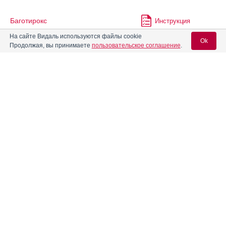
Баготирокс
Инструкция
На сайте Видаль используются файлы cookie
Ok
Продолжая, вы принимаете
пользовательское соглашение
.
Бактолин
Инструкция
Вход для специалистов
Беллатаминал
Инструкция
E-mail учетной записи Vidal:
Бринердин
Инструкция
Пароль:
Веро-Амитриптилин
Инструкция
Дисмаксин
Инструкция
Регистрация
Забыли пароль?
Доксепин
Инструкция