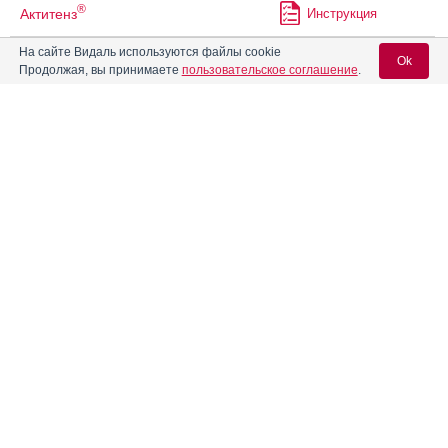
®
Актитенз
Инструкция
На сайте Видаль используются файлы cookie
Ok
Продолжая, вы принимаете
пользовательское соглашение
.
Акутер-сановель
Инструкция
Вход для специалистов
Алгезир Ультра
Инструкция
E-mail учетной записи Vidal:
®
Аленталь
Инструкция
Пароль:
Алзолам
Инструкция
Алпразолам
Инструкция
Регистрация
Забыли пароль?
®
Алтиазем
РР
Инструкция