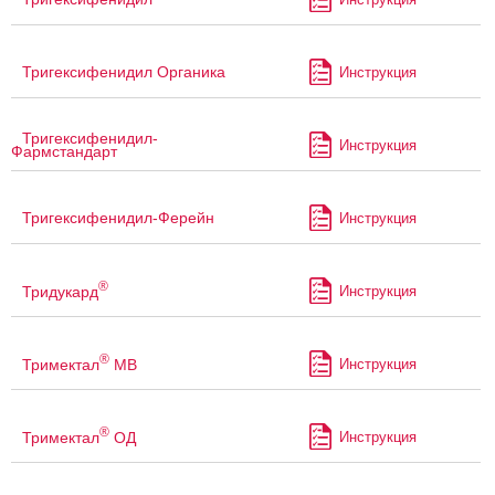
Тригексифенидил Органика
Инструкция
Тригексифенидил-
Инструкция
Фармстандарт
Тригексифенидил-Ферейн
Инструкция
®
Тридукард
Инструкция
®
Тримектал
МВ
Инструкция
®
Тримектал
ОД
Инструкция