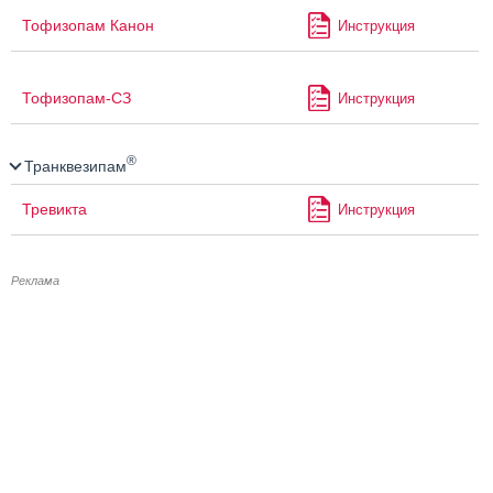
Тофизопам Канон
Инструкция
Тофизопам-СЗ
Инструкция
®
Транквезипам
Тревикта
Инструкция
Реклама