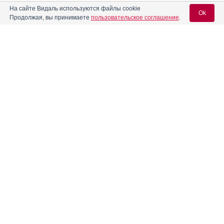
На сайте Видаль используются файлы cookie
Ok
Триметазидин-АКОС МВ
Инструкция
Продолжая, вы принимаете
пользовательское соглашение
.
Триметазидин-Биоком МВ
Инструкция
Вход для специалистов
E-mail учетной записи Vidal:
Триметазидин-ВЕРТЕКС
Инструкция
Пароль:
Триметазидин-Тева
Инструкция
Тримитард МВ
Инструкция
Регистрация
Забыли пароль?
Тринальгин
Инструкция
Трифтазин