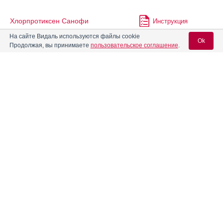
Хлорпротиксен Санофи
Инструкция
На сайте Видаль используются файлы cookie
Ok
Продолжая, вы принимаете
пользовательское соглашение
.
®
Цертакаин
Инструкция
Вход для специалистов
®
Циклодол
Инструкция
E-mail учетной записи Vidal:
Цитокартин
Инструкция
Пароль:
®
Эгилок
Инструкция
®
Эгилок
Ретард
Инструкция
Регистрация
Забыли пароль?
®
Эгилок
С
Инструкция