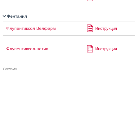
Фентанил
Флупентиксол Велфарм
Инструкция
Флупентиксол-натив
Инструкция
Реклама