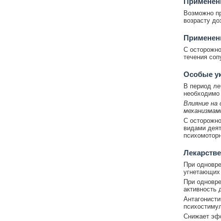
Применени
Возможно пр
возрасту до
Применен
С осторожно
течения соп
Особые у
В период ле
необходимо 
Влияние на
механизмам
С осторожно
видами дея
психомоторн
Лекарстве
При одновре
угнетающих
При одновр
активность 
Антагонисти
психостиму
Снижает эфф