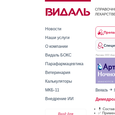
СПРАВОЧН
ЛЕКАРСТВ
Новости
Препа
Наши услуги
Специ
О компании
Видаль БОКС
Реклама. ООО «Бауш
Парафармацевтика
Ветеринария
Калькуляторы
Видаль
МКБ-11
Внедрение ИИ
Димедрол
💊 Соста
✅ Примен
Вход для