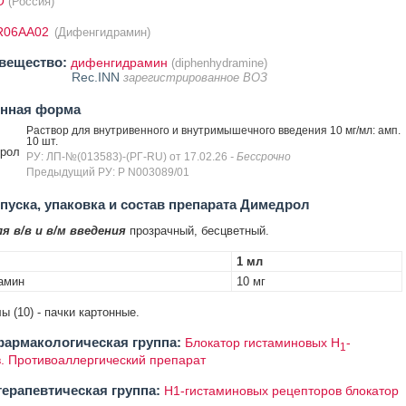
О
(Россия)
R06AA02
(Дифенгидрамин)
вещество:
дифенгидрамин
(diphenhydramine)
Rec.INN
зарегистрированное ВОЗ
енная форма
Раствор для внутривенного и внутримышечного введения 10 мг/мл: амп.
10 шт.
рол
РУ: ЛП-№(013583)-(РГ-RU) от 17.02.26
- Бессрочно
Предыдущий РУ: Р N003089/01
уска, упаковка и состав препарата Димедрол
я в/в и в/м введения
прозрачный, бесцветный.
1 мл
амин
10 мг
ы (10) - пачки картонные.
армакологическая группа:
Блокатор гистаминовых Н
-
1
. Противоаллергический препарат
ерапевтическая группа:
H1-гистаминовых рецепторов блокатор