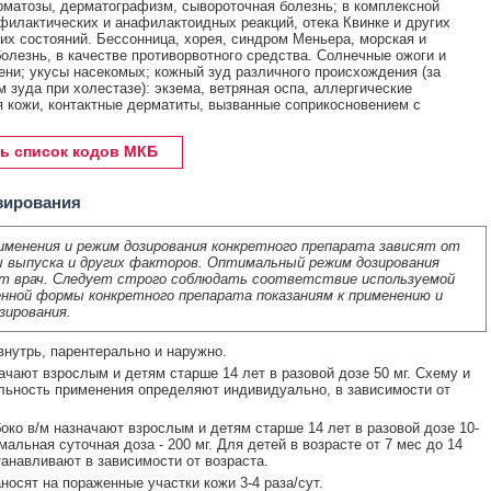
матозы, дерматографизм, сывороточная болезнь; в комплексной
филактических и анафилактоидных реакций, отека Квинке и других
их состояний. Бессонница, хорея, синдром Меньера, морская и
олезнь, в качестве противорвотного средства. Солнечные ожоги и
пени; укусы насекомых; кожный зуд различного происхождения (за
 зуда при холестазе): экзема, ветряная оспа, аллергические
 кожи, контактные дерматиты, вызванные соприкосновением с
ь список кодов МКБ
зирования
именения и режим дозирования конкретного препарата зависят от
 выпуска и других факторов. Оптимальный режим дозирования
т врач. Следует строго соблюдать соответствие используемой
нной формы конкретного препарата показаниям к применению и
зирования.
нутрь, парентерально и наружно.
ачают взрослым и детям старше 14 лет в разовой дозе 50 мг. Схему и
ьность применения определяют индивидуально, в зависимости от
боко в/м назначают взрослым и детям старше 14 лет в разовой дозе 10-
мальная суточная доза - 200 мг. Для детей в возрасте от 7 мес до 14
танавливают в зависимости от возраста.
носят на пораженные участки кожи 3-4 раза/сут.