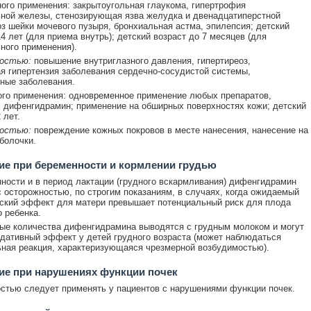
ого применения: закрытоугольная глаукома, гипертрофия
ной железы, стенозирующая язва желудка и двенадцатиперстной
оз шейки мочевого пузыря, бронхиальная астма, эпилепсия; детский
14 лет (для приема внутрь); детский возраст до 7 месяцев (для
ного применения).
ностью:
повышение внутриглазного давления, гипертиреоз,
я гипертензия заболевания сердечно-сосудистой системы,
ные заболевания.
го применения: одновременное применение любых препаратов,
дифенгидрамин; применение на обширных поверхностях кожи; детский
 лет.
ностью:
повреждение кожных покровов в месте нанесения, нанесение на
болочки.
е при беременности и кормлении грудью
ности и в период лактации (грудного вскармливания) дифенгидрамин
 осторожностью, по строгим показаниям, в случаях, когда ожидаемый
ский эффект для матери превышает потенциальный риск для плода
о ребенка.
е количества дифенгидрамина выводятся с грудным молоком и могут
дативный эффект у детей грудного возраста (может наблюдаться
ная реакция, характеризующаяся чрезмерной возбудимостью).
ие при нарушениях функции почек
стью следует применять у пациентов с нарушениями функции почек.