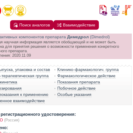
Поиск аналогов
Взаимодействие
активных компонентов препарата
Димедрол
(Dimedrol)
я научная информация является обобщающей и не может быть
на для принятия решения о возможности применения конкретного
ного препарата.
ения: 2020.11.09
пуска, упаковка и состав
Клинико-фармакологич. группа
терапевтическая группа
Фармакологическое действие
кинетика
Показания препарата
озирования
Побочное действие
показания к применению
Особые указания
венное взаимодействие
регистрационного удостоверения:
ОО
(Россия)
ено: