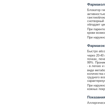
Фармакол
Блокатор ги
активностью
ганглиоблок
снотворный 
обладает це
При парент
крови возмо
При наружно
Фармакок
Быстро абсо
через 20-40
почках, печ
99%. Проник
- в легких и
виде метабо
количества 
грудного во
характеризу
При наружно
кожных пок
Показания
Аллергическ