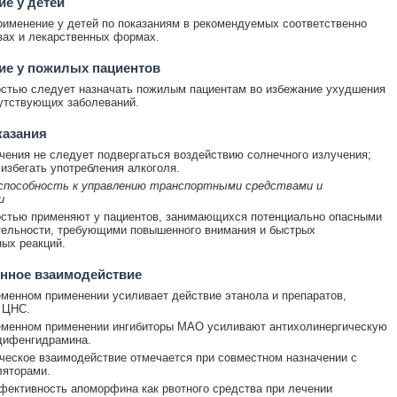
е у детей
именение у детей по показаниям в рекомендуемых соответственно
зах и лекарственных формах.
ие у пожилых пациентов
стью следует назначать пожилым пациентам во избежание ухудшения
утствующих заболеваний.
казания
чения не следует подвергаться воздействию солнечного излучения;
избегать употребления алкоголя.
 способность к управлению транспортными средствами и
и
стью применяют у пациентов, занимающихся потенциально опасными
тельности, требующими повышенного внимания и быстрых
ых реакций.
нное взаимодействие
менном применении усиливает действие этанола и препаратов,
 ЦНС.
еменном применении ингибиторы МАО усиливают антихолинергическую
дифенгидрамина.
ческое взаимодействие отмечается при совместном назначении с
ляторами.
ективность апоморфина как рвотного средства при лечении