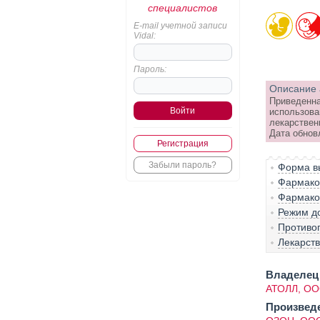
специалистов
E-mail учетной записи
Vidal:
Пароль:
Описание 
Приведенна
использова
лекарствен
Дата обновл
Регистрация
Забыли пароль?
Форма вы
Фармако-
Фармако
Режим д
Противо
Лекарст
Владелец 
АТОЛЛ, О
Произвед