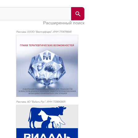
Расширенный поиск
Реклама. ОООО "Векторфарм", ИНН 770
4799640
Реклама. АО "Видаль Рус", ИНН 772
8043605