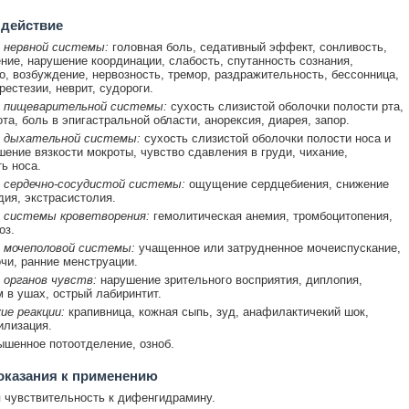
 действие
 нервной системы:
головная боль, седативный эффект, сонливость,
ние, нарушение координации, слабость, спутанность сознания,
о, возбуждение, нервозность, тремор, раздражительность, бессонница,
рестезии, неврит, судороги.
 пищеварительной системы:
сухость слизистой оболочки полости рта,
та, боль в эпигастральной области, анорексия, диарея, запор.
 дыхательной системы:
сухость слизистой оболочки полости носа и
шение вязкости мокроты, чувство сдавления в груди, чихание,
ь носа.
 сердечно-сосудистой системы:
ощущение сердцебиения, снижение
дия, экстрасистолия.
 системы кроветворения:
гемолитическая анемия, тромбоцитопения,
оз.
 мочеполовой системы:
учащенное или затрудненное мочеиспускание,
чи, ранние менструации.
 органов чувств:
нарушение зрительного восприятия, диплопия,
м в ушах, острый лабиринтит.
ие реакции:
крапивница, кожная сыпь, зуд, анафилактичекий шок,
илизация.
ышенное потоотделение, озноб.
оказания к применению
чувствительность к дифенгидрамину.