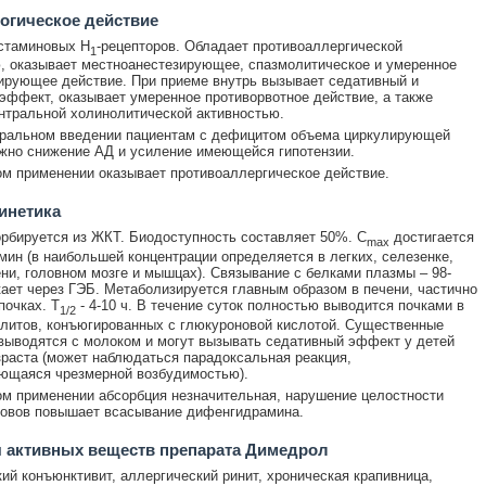
огическое действие
стаминовых Н
-рецепторов. Обладает противоаллергической
1
, оказывает местноанестезирующее, спазмолитическое и умеренное
ирующее действие. При приеме внутрь вызывает седативный и
эффект, оказывает умеренное противорвотное действие, а также
нтральной холинолитической активностью.
еральном введении пациентам с дефицитом объема циркулирующей
жно снижение АД и усиление имеющейся гипотензии.
м применении оказывает противоаллергическое действие.
инетика
рбируется из ЖКТ. Биодоступность составляет 50%. C
достигается
max
 мин (в наибольшей концентрации определяется в легких, селезенке,
ени, головном мозге и мышцах). Связывание с белками плазмы – 98-
ает через ГЭБ. Метаболизируется главным образом в печени, частично
 почках. T
- 4-10 ч. В течение суток полностью выводится почками в
1/2
литов, конъюгированных с глюкуроновой кислотой. Существенные
выводятся с молоком и могут вызывать седативный эффект у детей
зраста (может наблюдаться парадоксальная реакция,
ющаяся чрезмерной возбудимостью).
м применении абсорбция незначительная, нарушение целостности
ровов повышает всасывание дифенгидрамина.
 активных веществ препарата Димедрол
ий конъюнктивит, аллергический ринит, хроническая крапивница,