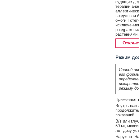
зудящие дер
терапии ана
аллергическ
воздушная б
ожоги I сте
исключением
раздражения
растениями.
Открыт
Режим до
Способ пр
его формы
определяе
лекарстве
режиму до
Применяют в
Внутрь назн
продолжител
показаний.
В/в или глу
50 мг, макси
лет дозу ус
Наружно. На