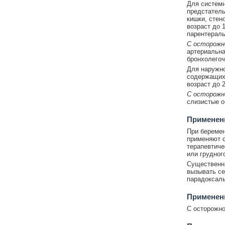
Для системн
предстатель
кишки, стен
возраст до 
парентераль
С осторож
артериальна
бронхолегоч
Для наружно
содержащих 
возраст до 2
С осторож
слизистые о
Применени
При беремен
применяют с
терапевтиче
или грудног
Существенны
вызывать се
парадоксаль
Применен
С осторожно