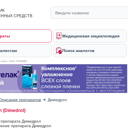
ИК
ЕННЫХ СРЕДСТВ
раты
Медицинская энциклопедия
алистам
Поиск аналогов
 Хелс», ИНН: 770
6782987
Описания препаратов
Димедрол
 (Dimedrol)
в препарата Димедрол
ение препарата Димедрол