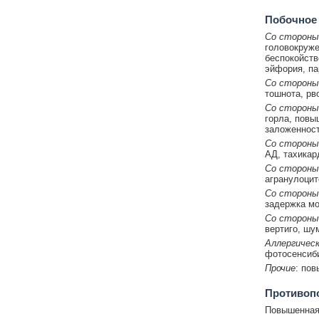
Побочное
Со стороны
головокруже
беспокойств
эйфория, па
Со стороны
тошнота, рво
Со стороны
горла, повы
заложенност
Со стороны
АД, тахикар
Со стороны
агранулоцит
Со стороны
задержка мо
Со стороны
вертиго, шу
Аллергическ
фотосенсиб
Прочие
: пов
Противоп
Повышенная 