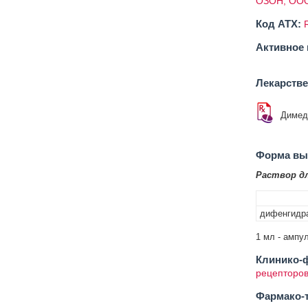
ОЗОН, ОО
Код ATX:
Активное 
Лекарств
Димед
Форма вып
Раствор дл
дифенгидр
1 мл - ампул
Клинико-ф
рецепторов
Фармако-т