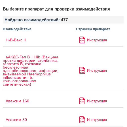
Выберите препарат для проверки взаимодействия
Найдено взаимодействий:
477
Взаимодействие
Страница препарата
H-B-Вакс II
Инструкция
аАКДС-Геп B + Hib (Вакцина
против дифтерии, столбняка,
гепатита B, коклюша
бесклеточная,
Инструкция
адсорбированная, инфекции,
вызываемой Haemophilus
influenzae тип b,
конъюгированная
синтетическая)
Аваксим 160
Инструкция
Аваксим 80
Инструкция