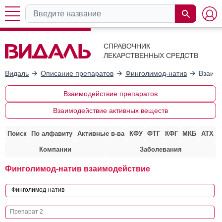
СПРАВОЧНИК
ЛЕКАРСТВЕННЫХ СРЕДСТВ
Видаль
Описание препаратов
Финголимод-натив
Взаимо
Взаимодействие препаратов
Взаимодействие активных веществ
Поиск
По алфавиту
Активные в-ва
КФУ
ФТГ
КФГ
МКБ
АТХ
Компании
Заболевания
Финголимод-натив взаимодействие