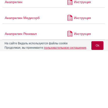
Анаприлин
Инструкция
Анаприлин Медисорб
Инструкция
Анаприлин Реневал
Инструкция
На сайте Видаль используются файлы cookie
Ok
Продолжая, вы принимаете
пользовательское соглашение
.
Анаприлина таблетки
Инструкция
Вход для специалистов
Анаприлина таблетки 0,25 г
Инструкция
E-mail учетной записи Vidal:
Анатоксин дифтерийно-
столбнячный очищенный
адсорбированный с
Инструкция
Пароль:
уменьшенным содержанием
антигенов жидкий (АДС-М
анатоксин)
Анатоксин столбнячный