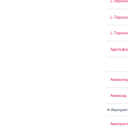
L-тирокс
L-Тирокс
L-Тирокс
Адельфа
Амизоли
Амиксид
Амитрип
Амитрипт