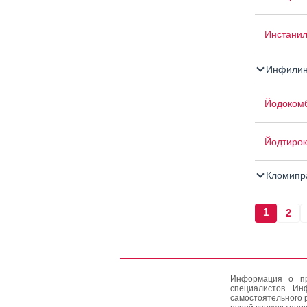
Инстани
Инфилин
Йодоком
Йодтирок
Кломипр
1
2
Информация о пр
специалистов. Ин
самостоятельного 