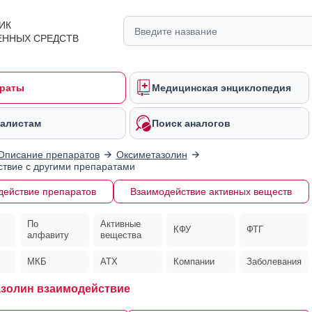
ИК
ЕННЫХ СРЕДСТВ
раты
Медицинская энциклопедия
алистам
Поиск аналогов
Описание препаратов
Оксиметазолин
твие с другими препаратами
действие препаратов
Взаимодействие активных веществ
По
Активные
КФУ
ФТГ
алфавиту
вещества
МКБ
АТХ
Компании
Заболевания
золин взаимодействие