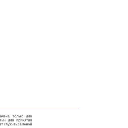
ачена только для
тами для принятия
ет служить заменой