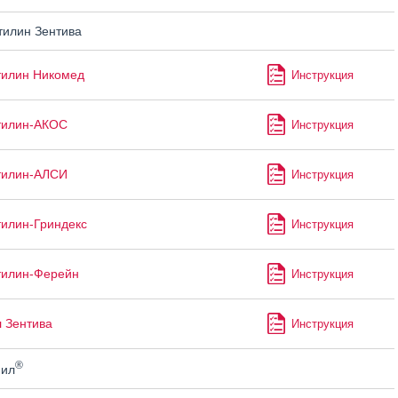
илин Зентива
тилин Никомед
Инструкция
тилин-АКОС
Инструкция
тилин-АЛСИ
Инструкция
илин-Гриндекс
Инструкция
тилин-Ферейн
Инструкция
 Зентива
Инструкция
®
ил