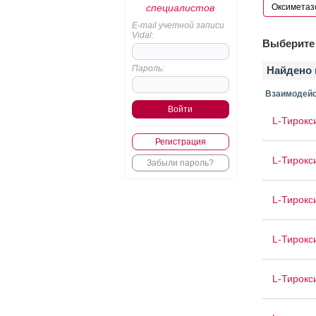
специалистов
E-mail учетной записи
Vidal:
Выберите 
Пароль:
Найдено 
Взаимодейс
L-Тирокс
Регистрация
L-Тирокс
Забыли пароль?
L-Тирокс
L-Тирокс
L-Тирокс