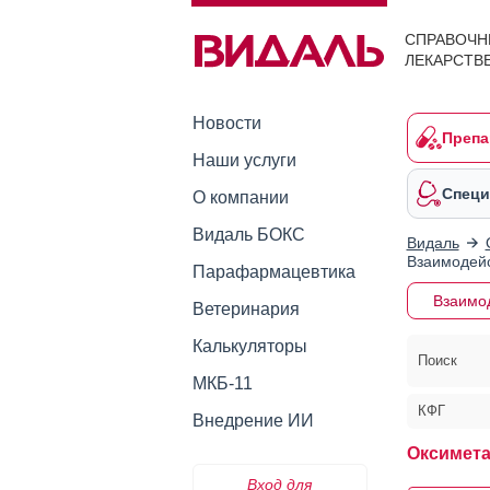
СПРАВОЧН
ЛЕКАРСТВ
Новости
Препа
Наши услуги
Специ
О компании
Видаль БОКС
Видаль
Взаимодейс
Парафармацевтика
Взаимо
Ветеринария
Калькуляторы
Поиск
МКБ-11
КФГ
Внедрение ИИ
Оксимета
Вход для