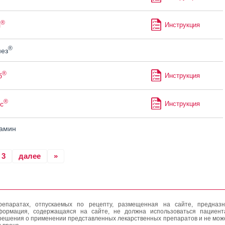
®
л
Инструкция
®
ез
®
б
Инструкция
®
с
Инструкция
амин
3
далее
»
епаратах, отпускаемых по рецепту, размещенная на сайте, предназн
формация, содержащаяся на сайте, не должна использоваться пациен
решения о применении представленных лекарственных препаратов и не мож