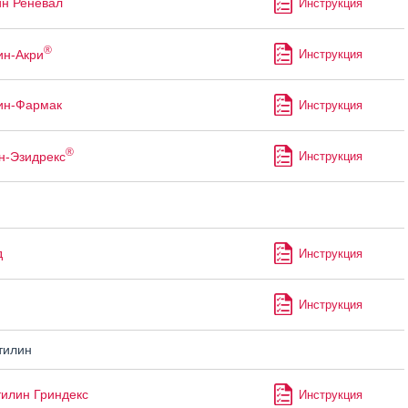
ин Реневал
Инструкция
®
ин-Акри
Инструкция
ин-Фармак
Инструкция
®
н-Эзидрекс
Инструкция
д
Инструкция
Инструкция
тилин
илин Гриндекс
Инструкция