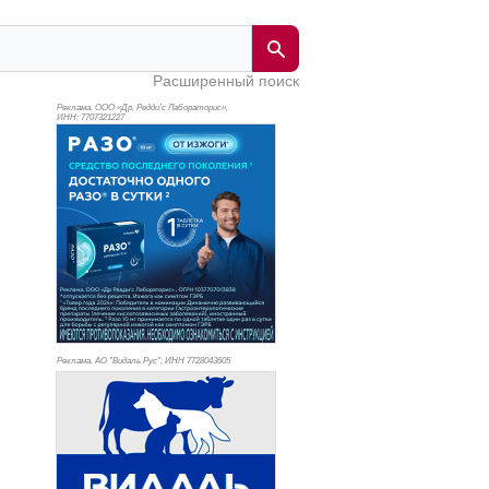
Расширенный поиск
Реклама. ООО «Др. Редди’с Лабораторис»,
ИНН: 770
7321227
Реклама. АО "Видаль Рус", ИНН 772
8043605