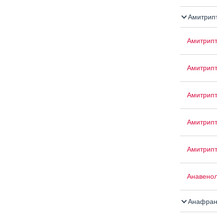
Амитрипт
Амитрип
Амитрип
Амитрип
Амитрипт
Амитрип
Анавенол
Анафран