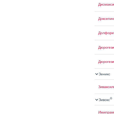
Дисмакс
Доксепин
Долфори
Дюрогези
Дюрогези
Зеникс
Зиваксил
®
Зивокс
Имипрам