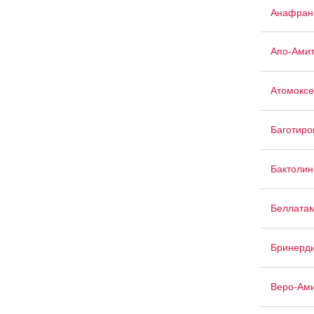
Анафран
Апо-Амит
Атомоксе
Баготиро
Бактолин
Беллата
Бринерд
Веро-Ам