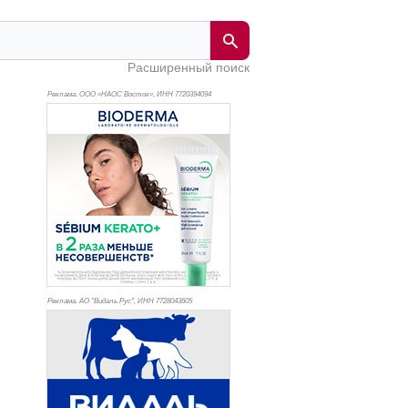
Расширенный поиск
Реклама. ООО «НАОС Восток», ИНН 772
0394094
Реклама. АО "Видаль Рус", ИНН 772
8043605