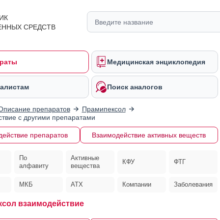
ИК
ЕННЫХ СРЕДСТВ
раты
Медицинская энциклопедия
алистам
Поиск аналогов
Описание препаратов
Прамипексол
твие с другими препаратами
действие препаратов
Взаимодействие активных веществ
По
Активные
КФУ
ФТГ
алфавиту
вещества
МКБ
АТХ
Компании
Заболевания
сол взаимодействие