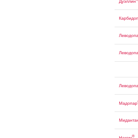
Дуэллин
Карбидоп
Леводопа
Леводопа
Леводопа
Мадопар
Миданта
®
Наком