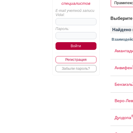
специалистов
E-mail учетной записи
Vidal:
Выберите 
Пароль:
Найдено 
Взаимодейс
Амантад
Регистрация
Анвифен
Забыли пароль?
Бензиэль
Веро-Лев
Дуодопа