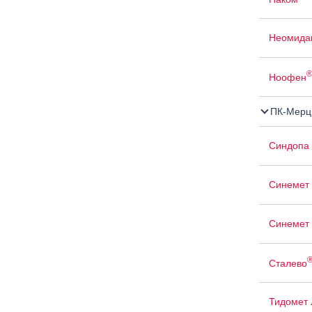
Неомида
Ноофен
ПК-Мерц
Синдопа
Синемет
Синемет
Сталево
Тидомет