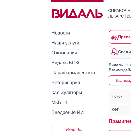
СПРАВОЧН
ЛЕКАРСТВ
Новости
Препа
Наши услуги
Специ
О компании
Видаль БОКС
Видаль
Взаимодейс
Парафармацевтика
Взаимо
Ветеринария
Калькуляторы
Поиск
МКБ-11
КФГ
Внедрение ИИ
Прамипек
Вход для