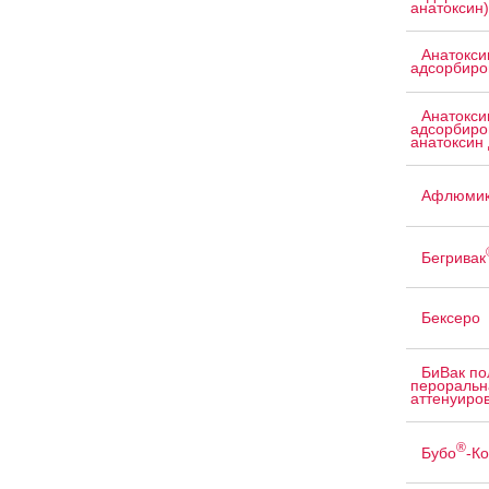
анатоксин)
Анатокси
адсорбиро
Анатокси
адсорбиро
анатоксин 
Афлюмик
Бегривак
Бексеро
БиВак по
пероральн
аттенуиров
®
Бубо
-Ко