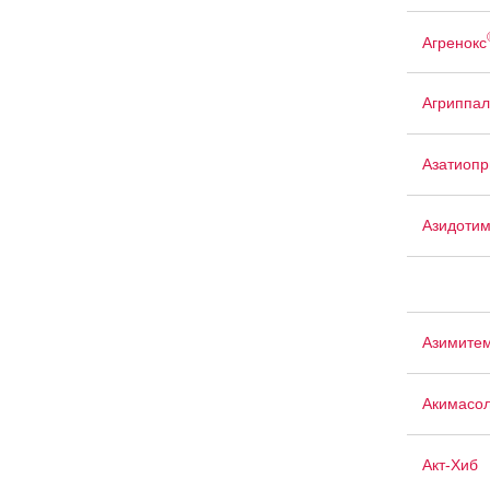
Агренокс
Агриппал
Азатиопр
Азидоти
Азимите
Акимасо
Акт-Хиб