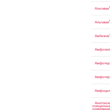
Альгавак
Альгавак
Амбизом
Амфоли
Амфотер
Амфотер
Амфоци
Анатокси
очищенный
содержани