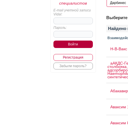
специалистов
E-mail учетной записи
Vidal:
Выберите 
Пароль:
Найдено 
Взаимодейс
H-B-Вакс 
Регистрация
аАКДС-Ге
Забыли пароль?
столбняка,
адсорбиро
Haemophilu
синтетичес
Абакавир
Аваксим 
Аваксим 