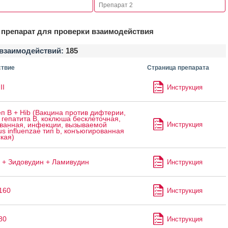
препарат для проверки взаимодействия
взаимодействий:
185
твие
Страница препарата
II
Инструкция
п B + Hib (Вакцина против дифтерии,
 гепатита B, коклюша бесклеточная,
Инструкция
ванная, инфекции, вызываемой
s influenzae тип b, конъюгированная
кая)
 + Зидовудин + Ламивудин
Инструкция
160
Инструкция
80
Инструкция