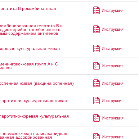
гепатита В рекомбинантная
Инструкция
я
комбинированная гепатита В и
Инструкция
а дифтерийно-столбнячного с
ым содержанием антигенов
коревая культуральная живая
Инструкция
менингококковая групп A и C
Инструкция
идная
оспенная живая (вакцина оспенная)
Инструкция
паротитная культуральная живая
Инструкция
паротитно-коревая культуральная
Инструкция
пневмококковая полисахаридная
Инструкция
ванная адсорбированная