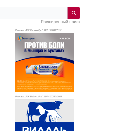
Расширенный поиск
Реклама. АО "Хелеон Рус", ИНН 770
3105112
Реклама. АО "Видаль Рус", ИНН 772
8043605