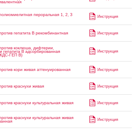
ивалентная
полиомиелитная пероральная 1, 2, 3
Инструкция
против гепатита В рекомбинантная
Инструкция
против коклюша, дифтерии,
Инструкция
и гепатита В адсорбированная
АКДС-ГЕП В)
против кори живая аттенуированная
Инструкция
против краснухи живая
Инструкция
против краснухи культуральная живая
Инструкция
против краснухи культуральная живая
Инструкция
ванная