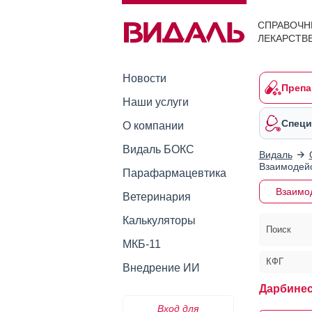
СПРАВОЧН
ЛЕКАРСТВ
Новости
Препа
Наши услуги
Специ
О компании
Видаль БОКС
Видаль
Взаимодейс
Парафармацевтика
Взаимо
Ветеринария
Калькуляторы
Поиск
МКБ-11
КФГ
Внедрение ИИ
Дарбинес
Вход для