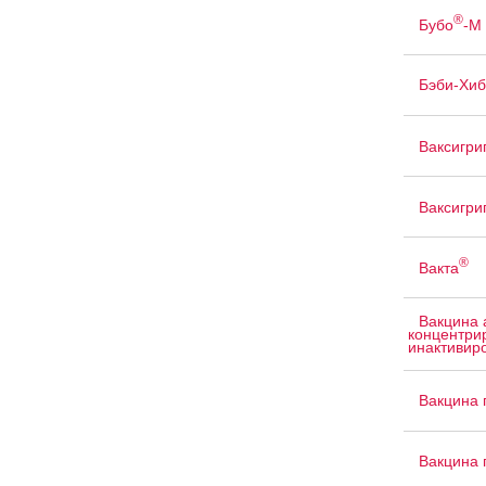
®
Бубо
-М
Бэби-Хиб
Ваксигри
Ваксигри
®
Вакта
Вакцина 
концентри
инактивир
Вакцина 
Вакцина 