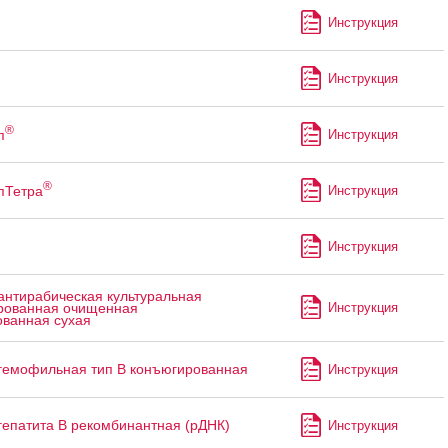
Инструкция
Инструкция
®
п
Инструкция
®
пТетра
Инструкция
Инструкция
антирабическая культуральная
Инструкция
рованная очищенная
ованная сухая
гемофильная тип B конъюгированная
Инструкция
гепатита В рекомбинантная (рДНК)
Инструкция