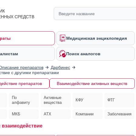
ИК
ЕННЫХ СРЕДСТВ
раты
Медицинская энциклопедия
алистам
Поиск аналогов
Описание препаратов
Дарбинес
твие с другими препаратами
действие препаратов
Взаимодействие активных веществ
По
Активные
КФУ
ФТГ
алфавиту
вещества
МКБ
АТХ
Компании
Заболевания
 взаимодействие