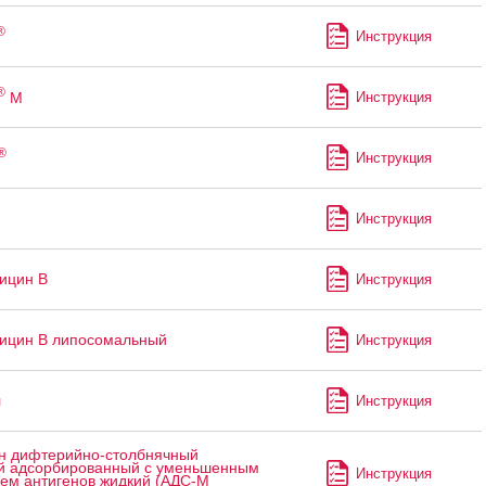
®
Инструкция
®
М
Инструкция
®
Инструкция
п
Инструкция
ицин В
Инструкция
ицин В липосомальный
Инструкция
л
Инструкция
н дифтерийно-столбнячный
 адсорбированный с уменьшенным
Инструкция
ем антигенов жидкий (АДС-М