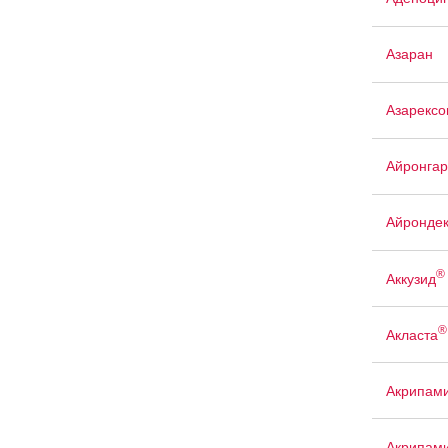
Азаран
Азарексо
Айронгар
Айрондек
®
Аккузид
®
Акласта
Акрипам
Акрипам