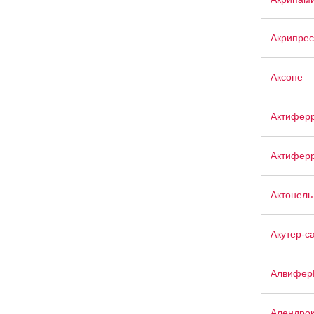
Акрипрес
Аксоне
Актифер
Актиферр
Актонель
Акутер-с
Алвифер
Алендро