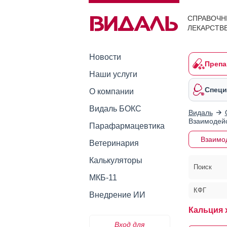
СПРАВОЧН
ЛЕКАРСТВ
Новости
Препа
Наши услуги
Специ
О компании
Видаль БОКС
Видаль
Взаимодейс
Парафармацевтика
Взаимо
Ветеринария
Калькуляторы
Поиск
МКБ-11
КФГ
Внедрение ИИ
Кальция 
Вход для