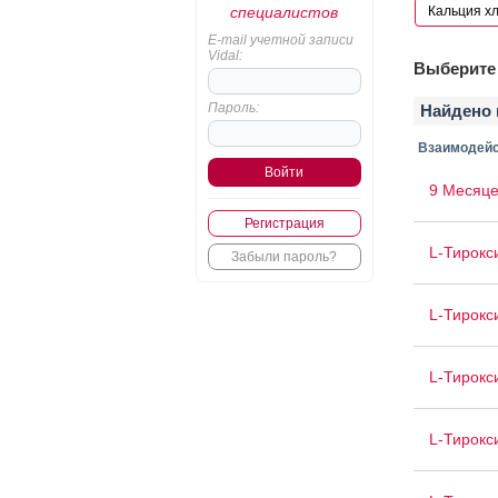
специалистов
E-mail учетной записи
Vidal:
Выберите 
Пароль:
Найдено 
Взаимодейс
9 Месяце
Регистрация
L-Тирокс
Забыли пароль?
L-Тирокс
L-Тирокс
L-Тирокс