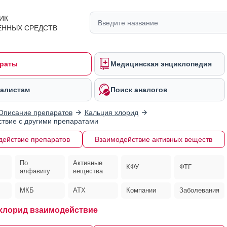
ИК
ЕННЫХ СРЕДСТВ
раты
Медицинская энциклопедия
алистам
Поиск аналогов
Описание препаратов
Кальция хлорид
твие с другими препаратами
действие препаратов
Взаимодействие активных веществ
По
Активные
КФУ
ФТГ
алфавиту
вещества
МКБ
АТХ
Компании
Заболевания
хлорид взаимодействие