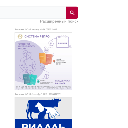
Расширенный поиск
Реклама. АО «Р-Фарм», ИНН 772
6311464
Реклама. АО "Видаль Рус", ИНН 772
8043605