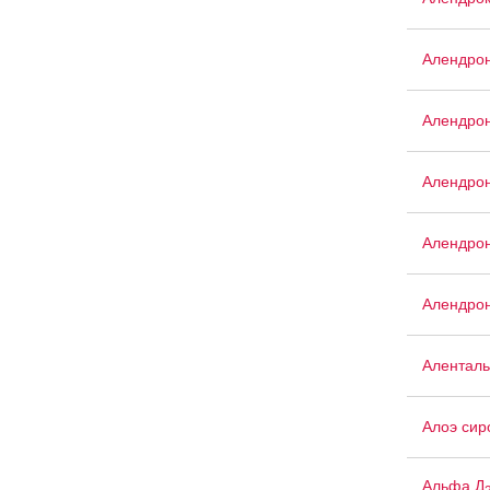
Алендро
Алендрон
Алендрон
Алендрон
Алендрон
Аленталь
Алоэ сир
Альфа Д