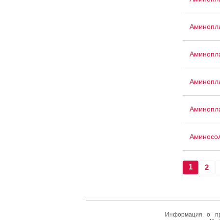
Аминопла
Аминопла
Аминопла
Аминопл
Аминосо
1
2
Информация о пр