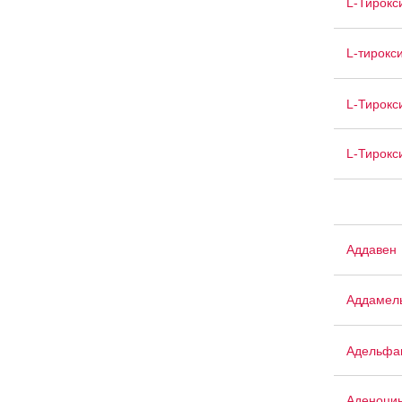
L-Тирокс
L-тирокс
L-Тирокс
L-Тирокс
Аддавен
Аддамел
Адельфа
Аденоци