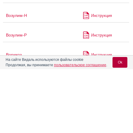
Возулим-Н
Инструкция
Возулим-Р
Инструкция
Ворикоз
Инструкция
На сайте Видаль используются файлы cookie
Ok
Продолжая, вы принимаете
пользовательское соглашение
.
Вориконазол
Вориконазол Дж
Инструкция
Вход для специалистов
E-mail учетной записи Vidal:
Вориконазол Канон
Вориконазол Кроно
Инструкция
Пароль: