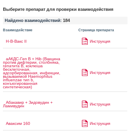
Выберите препарат для проверки взаимодействия
Найдено взаимодействий:
184
Взаимодействие
Страница препарата
H-B-Вакс II
Инструкция
аАКДС-Геп B + Hib (Вакцина
против дифтерии, столбняка,
гепатита B, коклюша
бесклеточная,
Инструкция
адсорбированная, инфекции,
вызываемой Haemophilus
influenzae тип b,
конъюгированная
синтетическая)
Абакавир + Зидовудин +
Инструкция
Ламивудин
Аваксим 160
Инструкция