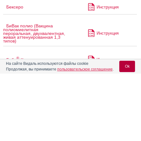
Бексеро
Инструкция
БиВак полио (Вакцина
полиомиелитная
Инструкция
пероральная, двухвалентная,
живая аттенуированная 1,3
типов)
®
Бубо
-Кок
Инструкция
На сайте Видаль используются файлы cookie
Ok
Продолжая, вы принимаете
пользовательское соглашение
.
®
Бубо
-М
Инструкция
Вход для специалистов
E-mail учетной записи Vidal:
Бэби-Хиб
Инструкция
®
Ваксигрип
Пароль:
Инструкция