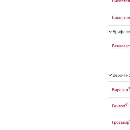
Бисептол
Бисептол
Брифесе
Венклекс
Веро-Ри
Виразол
®
Генвоя
Грозавир