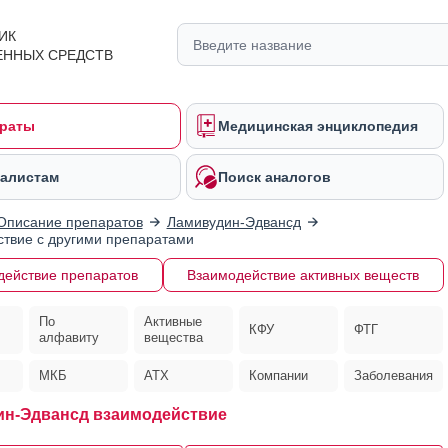
ИК
ЕННЫХ СРЕДСТВ
раты
Медицинская энциклопедия
алистам
Поиск аналогов
Описание препаратов
Ламивудин-Эдвансд
твие с другими препаратами
действие препаратов
Взаимодействие активных веществ
По
Активные
КФУ
ФТГ
алфавиту
вещества
МКБ
АТХ
Компании
Заболевания
н-Эдвансд взаимодействие