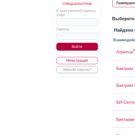
специалистов
E-mail учетной записи
Vidal:
Выберите 
Пароль:
Найдено 
Взаимодейс
Атрипла
Регистрация
Бактрим
Забыли пароль?
Бактрим 
БИ-Септ
Биктарви