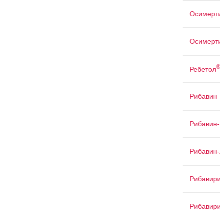
Осимерт
Осимерт
Ребетол
Рибавин
Рибавин
Рибавин
Рибавир
Рибавири