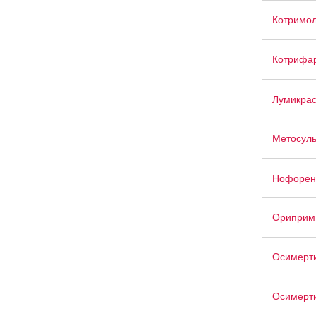
Котримо
Котрифа
Лумикра
Метосул
Нофорен
Ориприм
Осимерт
Осимерт