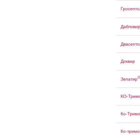
Гросепто
Даблови
Двасепто
Доквир
Зепатир
КО-Тримо
Ко-Тримо
Ко-тримо