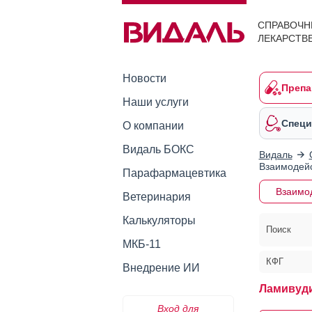
СПРАВОЧН
ЛЕКАРСТВ
Новости
Препа
Наши услуги
Специ
О компании
Видаль БОКС
Видаль
Взаимодейс
Парафармацевтика
Взаимо
Ветеринария
Калькуляторы
Поиск
МКБ-11
КФГ
Внедрение ИИ
Ламивуди
Вход для