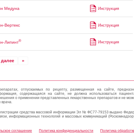
ин Медуна
Инструкция
н-Вертекс
Инструкция
®
н-Липинт
Инструкция
далее
»
епаратах, отпускаемых по рецепту, размещенная на сайте, предназн
формация, содержащаяся на сайте, не должна использоваться пациен
решения о применении представленных лекарственных препаратов и не мож
 врача.
егистрации средства массовой информации Эл № ФС77-79153 выдано Федер
вязи, информационных технологий и массовых коммуникаций (Роскомнадзор
льское соглашение
Политика конфиденциальности
Политика обработк