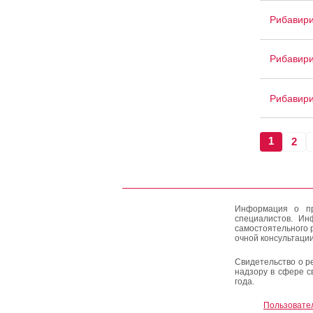
Рибавир
Рибавири
Рибавири
1
2
Информация о пр
специалистов. Ин
самостоятельного 
очной консультации
Свидетельство о р
надзору в сфере с
года.
Пользовате