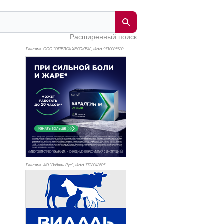
Расширенный поиск
Реклама. ООО "ОПЕЛЛА ХЕЛСКЕА", ИНН 971
0085580
Реклама. АО "Видаль Рус", ИНН 772
8043605