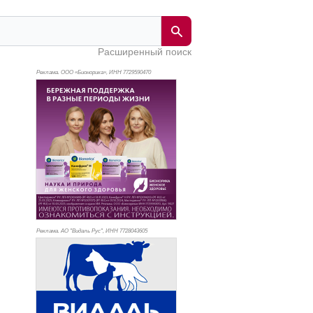
Расширенный поиск
Реклама. ООО «Бионорика», ИНН 772
9590470
Реклама. АО "Видаль Рус", ИНН 772
8043605