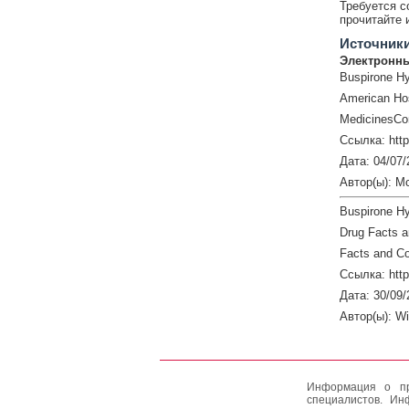
Требуется с
прочитайте 
Источник
Электронны
Buspirone Hy
American Hos
MedicinesCo
Ссылка: htt
Дата: 04/07/
Автор(ы): M
Buspirone Hy
Drug Facts 
Facts and Co
Ссылка: http
Дата: 30/09/
Автор(ы): W
Информация о пр
специалистов. Ин