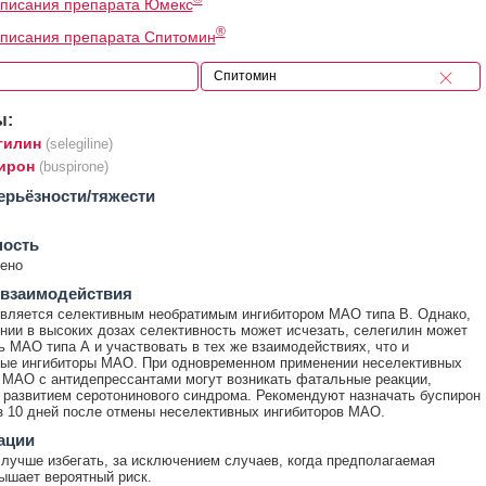
описания препарата Юмекс
®
писания препарата Спитомин
ы:
гилин
(selegiline)
ирон
(buspirone)
ерьёзности/тяжести
ность
ено
 взаимодействия
вляется селективным необратимым ингибитором МАО типа В. Однако,
нии в высоких дозах селективность может исчезать, селегилин может
ь МАО типа А и участвовать в тех же взаимодействиях, что и
ные ингибиторы МАО. При одновременном применении неселективных
 МАО с антидепрессантами могут возникать фатальные реакции,
 развитием серотонинового синдрома. Рекомендуют назначать буспирон
з 10 дней после отмены неселективных ингибиторов МАО.
ации
лучше избегать, за исключением случаев, когда предполагаемая
ышает вероятный риск.