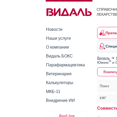
СПРАВОЧН
ЛЕКАРСТВ
Новости
Препа
Наши услуги
Специ
О компании
Видаль БОКС
Видаль
®
Юмекс
и 
Парафармацевтика
Взаимо
Ветеринария
Калькуляторы
Поиск
МКБ-11
КФГ
Внедрение ИИ
Совмест
Вход для