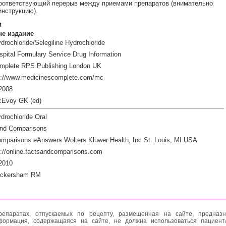
оответствующий перерыв между приемами препаратов (внимательно
инструкцию).
и
е издание
drochloride/Selegiline Hydrochloride
pital Formulary Service Drug Information
mplete RPS Publishing London UK
p://www.medicinescomplete.com/mc
2008
cEvoy GK (ed)
drochloride Oral
and Comparisons
mparisons eAnswers Wolters Kluwer Health, Inc St. Louis, MI USA
://online.factsandcomparisons.com
2010
ickersham RM
епаратах, отпускаемых по рецепту, размещенная на сайте, предназн
формация, содержащаяся на сайте, не должна использоваться пациен