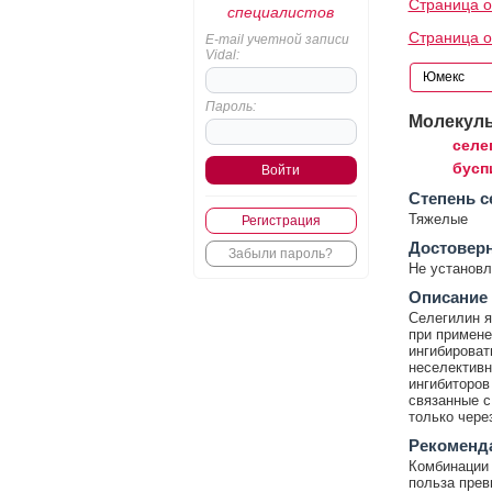
Страница 
специалистов
Страница о
E-mail учетной записи
Vidal:
Пароль:
Молекул
селе
бусп
Cтепень с
Тяжелые
Регистрация
Достовер
Забыли пароль?
Не установл
Описание
Селегилин я
при примене
ингибироват
неселектив
ингибиторов
связанные с
только чере
Рекоменд
Комбинации 
польза прев