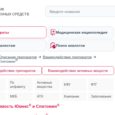
ИК
ЕННЫХ СРЕДСТВ
раты
Медицинская энциклопедия
алистам
Поиск аналогов
Описание препаратов
Взаимодействие препаратов
®
Спитомин
действие препаратов
Взаимодействие активных веществ
По
Активные
КФУ
ФТГ
алфавиту
вещества
МКБ
АТХ
Компании
Заболевания
®
®
имость Юмекс
и Спитомин
®