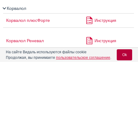
Корвалол
Корвалол плюсФорте
Инструкция
Корвалол Реневал
Инструкция
На сайте Видаль используются файлы cookie
Ok
Продолжая, вы принимаете
пользовательское соглашение
.
Корвалол Форте
Инструкция
Вход для специалистов
Корвалол-МФФ
Инструкция
E-mail учетной записи Vidal:
Корвалол-Экстра
Инструкция
Пароль:
®
Криксиван
Инструкция