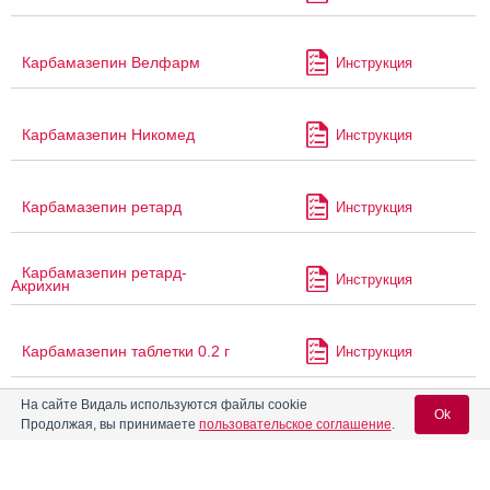
Карбамазепин Велфарм
Инструкция
Карбамазепин Никомед
Инструкция
Карбамазепин ретард
Инструкция
Карбамазепин ретард-
Инструкция
Акрихин
Карбамазепин таблетки 0.2 г
Инструкция
На сайте Видаль используются файлы cookie
Ok
Карбамазепин-Акрихин
Инструкция
Продолжая, вы принимаете
пользовательское соглашение
.