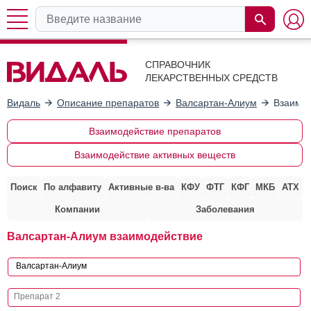
СПРАВОЧНИК
ЛЕКАРСТВЕННЫХ СРЕДСТВ
Видаль
Описание препаратов
Валсартан-Алиум
Взаимод
Взаимодействие препаратов
Взаимодействие активных веществ
Поиск
По алфавиту
Активные в-ва
КФУ
ФТГ
КФГ
МКБ
АТХ
Компании
Заболевания
Валсартан-Алиум взаимодействие