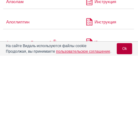
Алзолам
Инструкция
Алоглиптин
Инструкция
®
Алоглиптин Гликвитабс
Инструкция
На сайте Видаль используются файлы cookie
Ok
Продолжая, вы принимаете
пользовательское соглашение
.
Алпразолам
Инструкция
Вход для специалистов
®
E-mail учетной записи Vidal:
Алтумвен
Инструкция
Пароль:
Альгофетин
Инструкция
Альдактон
Инструкция