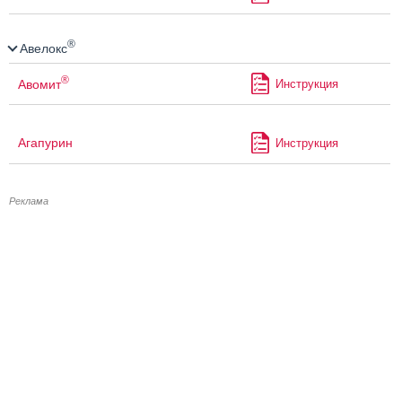
®
Авелокс
®
Авомит
Инструкция
Агапурин
Инструкция
Реклама