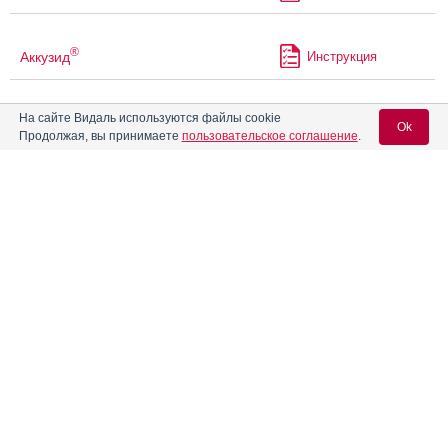
®
Аккузид
Инструкция
На сайте Видаль используются файлы cookie
®
Аккупро
Инструкция
Ok
Продолжая, вы принимаете
пользовательское соглашение
.
®
Акласта
Инструкция
Вход для специалистов
E-mail учетной записи Vidal:
Акриварио
Инструкция
Пароль:
Акридилол
Инструкция
®
Акридипин
Инструкция
®