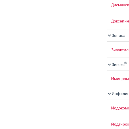
Дисмакс
Доксепин
Зеникс
Зиваксил
®
Зивокс
Имипрам
Инфилин
Йодоком
Йодтирок