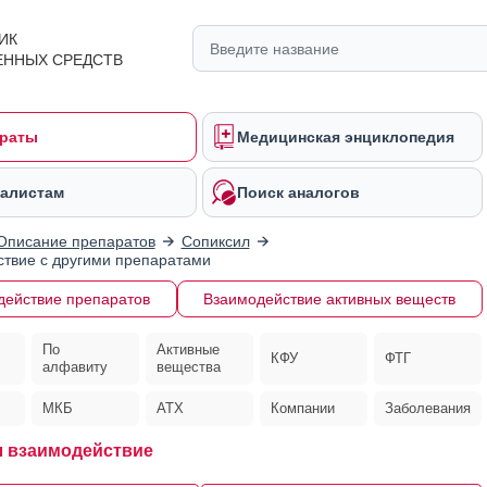
ИК
ЕННЫХ СРЕДСТВ
раты
Медицинская энциклопедия
алистам
Поиск аналогов
Описание препаратов
Сопиксил
твие с другими препаратами
действие препаратов
Взаимодействие активных веществ
По
Активные
КФУ
ФТГ
алфавиту
вещества
МКБ
АТХ
Компании
Заболевания
 взаимодействие