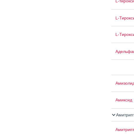
L-тирокс
L-Тирокс
L-Тирокс
Адельфа
Амизоли
Амиксид
Амитрип
Амитрипт