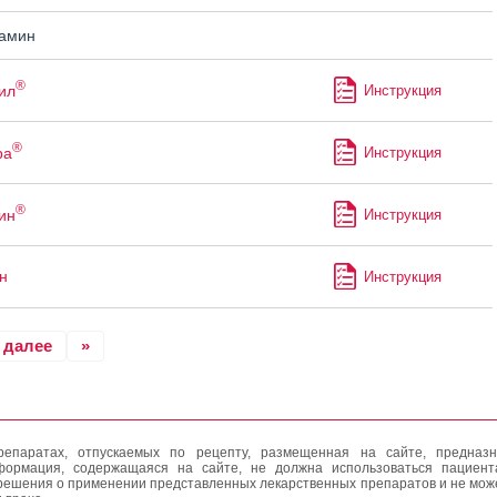
амин
®
ил
Инструкция
®
ра
Инструкция
®
ин
Инструкция
н
Инструкция
далее
»
епаратах, отпускаемых по рецепту, размещенная на сайте, предназн
формация, содержащаяся на сайте, не должна использоваться пациен
решения о применении представленных лекарственных препаратов и не мож