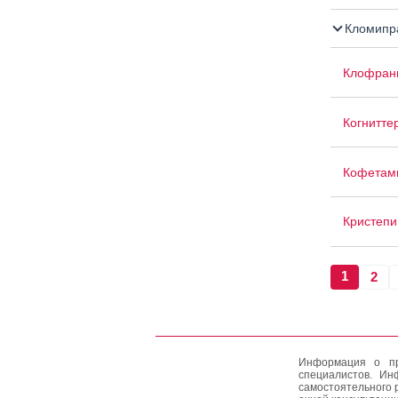
Кломипр
Клофран
Когнитте
Кофетам
Кристепи
1
2
Информация о пр
специалистов. Ин
самостоятельного 