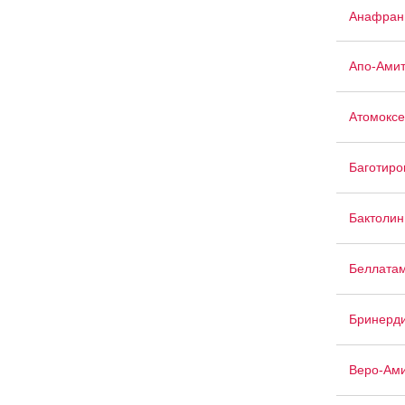
Анафран
Апо-Амит
Атомоксе
Баготиро
Бактолин
Беллата
Бринерд
Веро-Ам