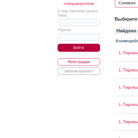
специалистов
E-mail учетной записи
Vidal:
Выберите 
Пароль:
Найдено 
Взаимодейс
L-Тирокс
Регистрация
L-Тирокс
Забыли пароль?
L-Тирокс
L-Тирокс
L-Тирокс