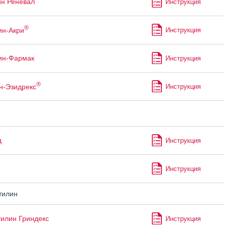
ин Реневал
Инструкция
®
ин-Акри
Инструкция
ин-Фармак
Инструкция
®
н-Эзидрекс
Инструкция
д
Инструкция
Инструкция
тилин
илин Гриндекс
Инструкция