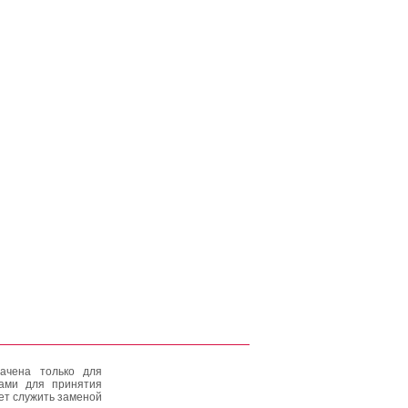
ачена только для
тами для принятия
ет служить заменой