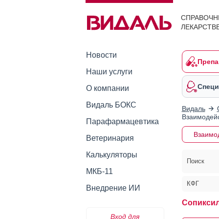
СПРАВОЧН
ЛЕКАРСТВ
Новости
Препа
Наши услуги
Специ
О компании
Видаль БОКС
Видаль
Взаимодейс
Парафармацевтика
Взаимо
Ветеринария
Калькуляторы
Поиск
МКБ-11
КФГ
Внедрение ИИ
Сопиксил
Вход для