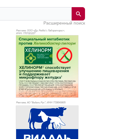
Расширенный поиск
Реклама. ООО «Др. Редди’с Лабораторис»,
ИНН: 770
7321227
Реклама. АО "Видаль Рус", ИНН 772
8043605