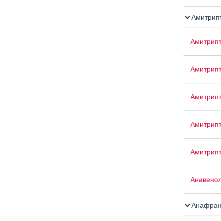
Амитрипт
Амитрип
Амитрип
Амитрип
Амитрипт
Амитрип
Анавенол
Анафран