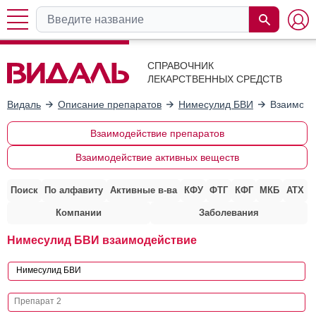
СПРАВОЧНИК
ЛЕКАРСТВЕННЫХ СРЕДСТВ
Видаль
Описание препаратов
Нимесулид БВИ
Взаимоде
Взаимодействие препаратов
Взаимодействие активных веществ
Поиск
По алфавиту
Активные в-ва
КФУ
ФТГ
КФГ
МКБ
АТХ
Компании
Заболевания
Нимесулид БВИ взаимодействие