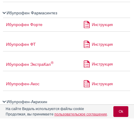
Ибупрофен Фармасинтез
Ибупрофен Форте
Инструкция
Ибупрофен ФТ
Инструкция
®
Ибупрофен ЭкстраКап
Инструкция
Ибупрофен-Акос
Инструкция
Ибупрофен-Акрихин
На сайте Видаль используются файлы cookie
Ok
Ибупрофен-Биннофарм
Инструкция
Продолжая, вы принимаете
пользовательское соглашение
.
Ибупрофен-Вертекс
Инструкция