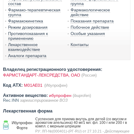
состав
группа
Фармако-терапевтическая
Фармакологическое
группа
действие
Фармакокинетика
Показания препарата
Режим дозирования
Побочное действие
Противопоказания к
Особые указания
применению
Лекарственное
Контакты
взаимодействие
Аналоги препарата
Владелец регистрационного удостоверения:
ФАРМСТАНДАРТ-ЛЕКСРЕДСТВА, ОАО
(Россия)
Код ATX:
M01AE01
(Ибупрофен)
Активное вещество:
ибупрофен
(ibuprofen)
Rec.INN
зарегистрированное ВОЗ
Лекарственная форма
Суспензия для приема внутрь для детей (со вкусом и
Ибупрофен
ароматом апельсина) 40 мг/1 мл: фл. 100 г или 200 г в
компл. с мерным шприцем
Форте
РУ: ЛП-№(000401)-(РГ-RU) от 27.10.21
- Действующее