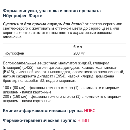
Форма выпуска, упаковка и состав препарата
Ибупрофен Форте
Суспензия для приема внутрь для детей
от светло-серого или
светло-серого с желтоватым оттенком цвета до серого цвета или
серого с желтоватым оттенком цвета с характерным запахом
апельсина.
5 мл
ибупрофен
200 мг
Вспомогательные вещества
: мальтитол жидкий, глицерол
(глицерин) (Е422), натрия цитрата дигидрат, камедь ксантановая
(Е415), лимонной кислоты моногидрат, ароматизатор апельсиновый,
натрия сахарината дигидрат (Е954), натрия хлорид, домифена
бромид, полисорбат 80, вода очищенная.
100 г (80 мл) - флаконы темного стекла (1) в комплекте с мерным
шприцем - пачки картонные.
200 г (160 мл) - флаконы темного стекла (1) в комплекте с мерным
шприцем - пачки картонные.
Клинико-фармакологическая группа:
НПВС
Фармако-терапевтическая группа:
НПВП