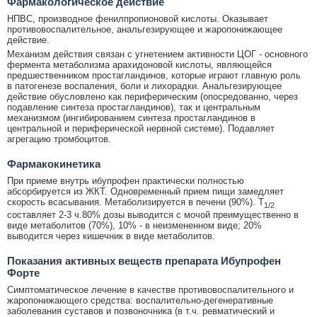
Фармакологическое действие
НПВС, производное фенилпропионовой кислоты. Оказывает
противовоспалительное, анальгезирующее и жаропонижающее
действие.
Механизм действия связан с угнетением активности ЦОГ - основного
фермента метаболизма арахидоновой кислоты, являющейся
предшественником простагландинов, которые играют главную роль
в патогенезе воспаления, боли и лихорадки. Анальгезирующее
действие обусловлено как периферическим (опосредованно, через
подавление синтеза простагландинов), так и центральным
механизмом (ингибированием синтеза простагландинов в
центральной и периферической нервной системе). Подавляет
агрегацию тромбоцитов.
Фармакокинетика
При приеме внутрь ибупрофен практически полностью
абсорбируется из ЖКТ. Одновременный прием пищи замедляет
скорость всасывания. Метаболизируется в печени (90%). T
1/2
составляет 2-3 ч.80% дозы выводится с мочой преимущественно в
виде метаболитов (70%), 10% - в неизмененном виде; 20%
выводится через кишечник в виде метаболитов.
Показания активных веществ препарата Ибупрофен
Форте
Симптоматическое лечение в качестве противовоспалительного и
жаропонижающего средства: воспалительно-дегенеративные
заболевания суставов и позвоночника (в т.ч. ревматический и