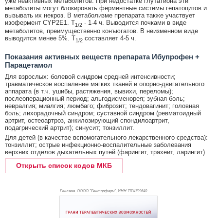
уже неактивных метаболитов. При недостатке глутатиона эти
метаболиты могут блокировать ферментные системы гепатоцитов и
вызывать их некроз. В метаболизме препарата также участвует
изофермент CYP2E1. T
- 1-4 ч. Выводится почками в виде
1/2
метаболитов, преимущественно конъюгатов. В неизменном виде
выводится менее 5%. T
составляет 4-5 ч.
1/2
Показания активных веществ препарата Ибупрофен +
Парацетамол
Для взрослых: болевой синдром средней интенсивности;
травматическое воспаление мягких тканей и опорно-двигательного
аппарата (в т.ч. ушибы, растяжения, вывихи, переломы);
послеоперационный период; альгодисменорея; зубная боль;
невралгия; миалгия; люмбаго; фиброзит; тендовагинит; головная
боль; лихорадочный синдром; суставной синдром (ревматоидный
артрит, остеоартроз, анкилозирующий спондилоартрит,
подагрический артрит); синусит; тонзиллит.
Для детей (в качестве вспомогательного лекарственного средства):
тонзиллит; острые инфекционно-воспалительные заболевания
верхних отделов дыхательных путей (фарингит, трахеит, ларингит).
Открыть список кодов МКБ
Реклама. ОООО "Векторфарм", ИНН 770
4799640