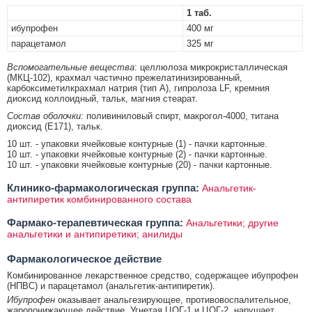
1 таб.
ибупрофен
400 мг
парацетамол
325 мг
Вспомогательные вещества
: целлюлоза микрокристаллическая
(МКЦ-102), крахмал частично прежелатинизированный,
карбоксиметилкрахмал натрия (тип А), гипролоза LF, кремния
диоксид коллоидный, тальк, магния стеарат.
Состав оболочки:
поливиниловый спирт, макрогол-4000, титана
диоксид (Е171), тальк.
10 шт. - упаковки ячейковые контурные (1) - пачки картонные.
10 шт. - упаковки ячейковые контурные (2) - пачки картонные.
10 шт. - упаковки ячейковые контурные (20) - пачки картонные.
Клинико-фармакологическая группа:
Анальгетик-
антипиретик комбинированного состава
Фармако-терапевтическая группа:
Анальгетики; другие
анальгетики и антипиретики; анилиды
Фармакологическое действие
Комбинированное лекарственное средство, содержащее ибупрофен
(НПВС) и парацетамол (анальгетик-антипиретик).
Ибупрофен
оказывает анальгезирующее, противовоспалительное,
жаропонижающее действие. Угнетая ЦОГ-1 и ЦОГ-2, нарушает