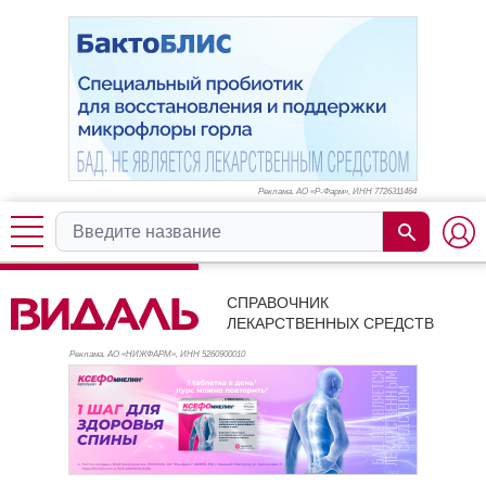
Реклама. АО «Р-Фарм», ИНН 772
6311464
СПРАВОЧНИК
ЛЕКАРСТВЕННЫХ СРЕДСТВ
Реклама. АО «НИЖФАРМ», ИНН 526
0900010