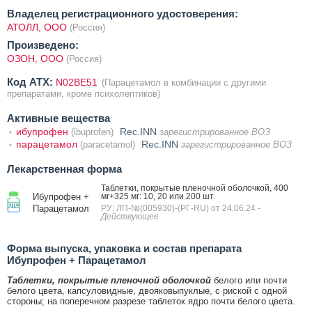
Владелец регистрационного удостоверения:
АТОЛЛ, ООО
(Россия)
Произведено:
ОЗОН, ООО
(Россия)
Код ATX:
N02BE51
(Парацетамол в комбинации с другими
препаратами, кроме психолептиков)
Активные вещества
ибупрофен
Rec.INN
(ibuprofen)
зарегистрированное ВОЗ
парацетамол
Rec.INN
(paracetamol)
зарегистрированное ВОЗ
Лекарственная форма
Таблетки, покрытые пленочной оболочкой, 400
Ибупрофен +
мг+325 мг: 10, 20 или 200 шт.
Парацетамол
РУ: ЛП-№(005930)-(РГ-RU) от 24.06.24
-
Действующее
Форма выпуска, упаковка и состав препарата
Ибупрофен + Парацетамол
Таблетки, покрытые пленочной оболочкой
белого или почти
белого цвета, капсуловидные, двояковыпуклые, с риской с одной
стороны; на поперечном разрезе таблеток ядро почти белого цвета.