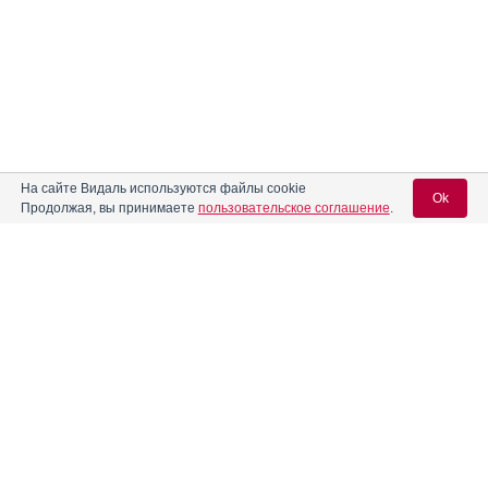
На сайте Видаль используются файлы cookie
Ok
Продолжая, вы принимаете
пользовательское соглашение
.
Содержание
Вход для специалистов
E-mail учетной записи Vidal:
Форма выпуска, упаковка и состав
Клинико-фармакологич. группа
Пароль:
Фармако-терапевтическая группа
Фармакологическое действие