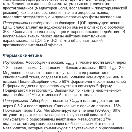
метаболизм арахидоновой кислоты, уменьшает количество
простагландинов (медиаторов боли, воспаления и гипертермической
реакции), как в очаге воспаления, так и в здоровых тканях,
подавляет экссудативную и пролиферативную фазы воспаления.
Парацетамол
неизбирательно блокирует ЦОГ, преимущественно в
ЦНС, слабо влияет на водно-солевой обмен и слизистую оболочку
ЖКТ. Оказывает анальгезирующее и жаропонижающее действие. В
воспаленных тканях пероксидазы нейтрализуют влияние
парацетамола на ЦОГ-1 и ЦОГ-2, что объясняет низкий
противовоспалительный эффект.
Фармакокинетика
Ибупрофен.
Абсорбция - высокая. C
в плазме достигается через
max
1-2 ч после приема. Связывание с белками плазмы - 90%. T
- 2 ч.
1/2
Медленно проникает в полость суставов, задерживается в
синовиальной ткани, создавая в ней большие концентрации, чем в
плазме. После абсорбции около 60% фармакологически неактивной
R-формы медленно трансформируется в активную S-форму.
Подвергается метаболизму. Выводится почками (в неизмененном
виде не более 1%) и, в меньшей степени - с желчью.
Парацетамол.
Абсорбция - высокая. C
в плазме достигается
max
через 0.5-2 ч после приема. Связывание с белками плазмы - 15%.
Проникает через ГЭБ. Метаболизируется в печени (90-95%): 80%
вступает в реакции конъюгации с глюкуроновой кислотой и
сульфатами с образованием неактивных метаболитов; 17%
подвергается гидроксилированию с образованием 8 активных
метаболитов, которые конъюгируют с глутатионом с образованием