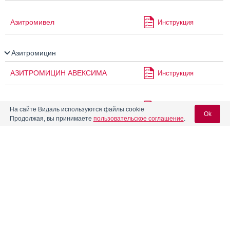
Азитромивел
Инструкция
Азитромицин
АЗИТРОМИЦИН АВЕКСИМА
Инструкция
Азитромицин Авексима
Инструкция
На сайте Видаль используются файлы cookie
Ok
Продолжая, вы принимаете
пользовательское соглашение
.
Азитромицин Велфарм
Инструкция
Вход для специалистов
E-mail учетной записи Vidal:
Азитромицин Зентива
Инструкция
Пароль:
Азитромицин Маклеодз
Инструкция