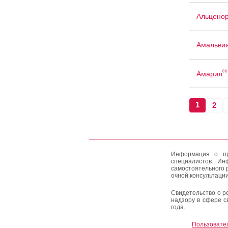
Альцено
Амальви
®
Амарил
1
2
Информация о пр
специалистов. Ин
самостоятельного 
очной консультации
Свидетельство о р
надзору в сфере с
года.
Пользовате