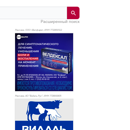
Расширенный поиск
Реклама. ООО «Велфарм», ИНН 773
3691513
Реклама. АО "Видаль Рус", ИНН 772
8043605