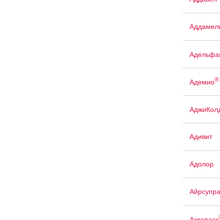
Аддамел
Адельфа
®
Адемио
АджиКол
Адивит
Адолор
Айрсупр
Аквапаск