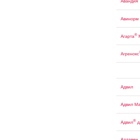
Авандия
Авинорм 
®
Агарта
Агренокс
Адвил
Адвил М
®
Адвил
д
Аддавен