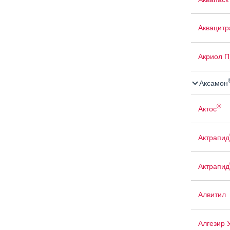
Аквацит
Акриол П
Аксамон
®
Актос
Актрапид
Актрапид
Алвитил
Алгезир 