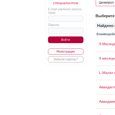
специалистов
E-mail учетной записи
Vidal:
Выберите 
Пароль:
Найдено 
Взаимодейс
9 Месяце
Регистрация
9 месяце
Забыли пароль?
L-Малат 
Авандаг
Авандам