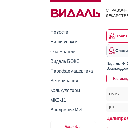
СПРАВОЧН
ЛЕКАРСТВ
Новости
Препа
Наши услуги
Специ
О компании
Видаль БОКС
Видаль
Взаимодейс
Парафармацевтика
Взаимо
Ветеринария
Калькуляторы
Поиск
МКБ-11
КФГ
Внедрение ИИ
Целипрол
Вход для