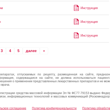
рм
Инструкция
я
Инструкция
Инструкция
3
4
5
далее
»
епаратах, отпускаемых по рецепту, размещенная на сайте, предназн
формация, содержащаяся на сайте, не должна использоваться пациен
решения о применении представленных лекарственных препаратов и не мож
 врача.
егистрации средства массовой информации Эл № ФС77-79153 выдано Федер
вязи, информационных технологий и массовых коммуникаций (Роскомнадзор
льское соглашение
Политика конфиденциальности
Политика обработк