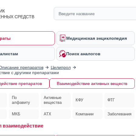
ИК
ЕННЫХ СРЕДСТВ
раты
Медицинская энциклопедия
алистам
Поиск аналогов
Описание препаратов
Целипрол
твие с другими препаратами
действие препаратов
Взаимодействие активных веществ
По
Активные
КФУ
ФТГ
алфавиту
вещества
МКБ
АТХ
Компании
Заболевания
 взаимодействие