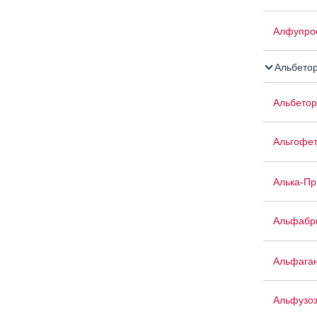
Алфупро
Альбето
Альбетор
Альгофе
Алька-П
Альфабр
Альфага
Альфузо