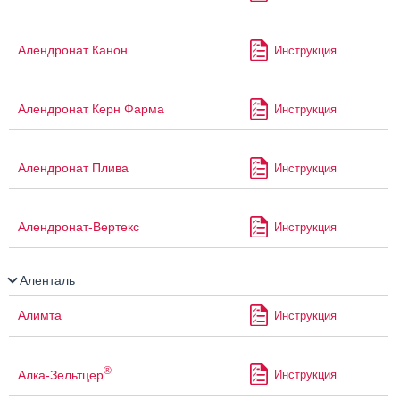
Алендронат Канон
Инструкция
Алендронат Керн Фарма
Инструкция
Алендронат Плива
Инструкция
Алендронат-Вертекс
Инструкция
Аленталь
Алимта
Инструкция
®
Алка-Зельтцер
Инструкция