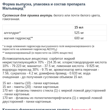
Форма выпуска, упаковка и состав препарата
®
Мальвацид
Суспензия для приема внутрь
белого или почти белого цвета,
гомогенная.
15 мл
алгелдрат*
525 мг
магния гидроксид**
600 мг
* в виде алюминия гидроксида высушенного геля микронизированного (в
пересчете на алюминия гидроксид Аl(OH)
)
3
** микронизированный (в пересчете на 100% вещество)
Вспомогательные вещества
: сорбитол жидкий
некристаллизующийся 70% - 214.35 мг, хлористоводородная кислота
10% - 79.223 мг, маннитол - 37.5 мг, лимонная кислота - 9.825 мг,
водорода пероксид 30% - 9.75 мг, ароматизатор мята перечная -
7.56, сукралоза - 4.2 мг, домифена бромид - 0.633 мг, вода
очищенная - до получения суспензии объемом 15 мл.
15 мл - пакеты (10) - пачки картонные.
15 мл - пакеты (20) - пачки картонные.
170 мл - флаконы темного стекла (1) с мерной ложкой двусторонней
- пачки картонные.
170 мл - флаконы из полиэтилентерефталата (1) с мерной ложкой
двусторонней - пачки картонные.
Клинико-фармакологическая группа:
Антацидный