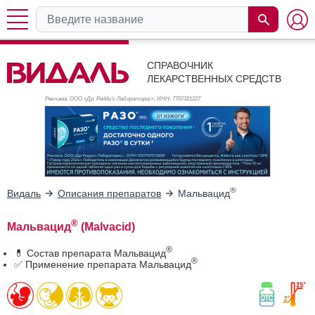
СПРАВОЧНИК
ЛЕКАРСТВЕННЫХ СРЕДСТВ
Реклама. ООО «Др. Редди’с Лабораторис», ИНН: 770
7321227
®
Видаль
Описания препаратов
Мальвацид
®
Мальвацид
(Malvacid)
®
💊 Состав препарата Мальвацид
®
✅ Применение препарата Мальвацид