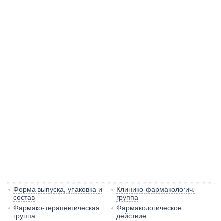
Форма выпуска, упаковка и
Клинико-фармакологич.
состав
группа
Фармако-терапевтическая
Фармакологическое
группа
действие