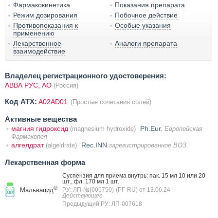
Фармакокинетика
Показания препарата
Режим дозирования
Побочное действие
Противопоказания к
Особые указания
применению
Лекарственное
Аналоги препарата
взаимодействие
Владелец регистрационного удостоверения:
АВВА РУС, АО
(Россия)
Код ATX:
A02AD01
(Простые сочетания солей)
Активные вещества
магния гидроксид
Ph.Eur.
(magnesium hydroxide)
Европейская
Фармакопея
алгелдрат
Rec.INN
(algeldrate)
зарегистрированное ВОЗ
Лекарственная форма
Суспензия для приема внутрь: пак. 15 мл 10 или 20
шт., фл. 170 мл 1 шт.
®
Мальвацид
РУ: ЛП-№(005750)-(РГ-RU) от 13.06.24
-
Действующее
Предыдущий РУ: ЛП-007618