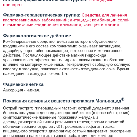
препарат
Фармако-терапевтическая группа:
Средства для лечения
кислотозависимых заболеваний; антациды; комбинации солей
и комплексные соединения алюминия, кальция и магния
Фармакологическое действие
Комбинированное средство, действие которого обусловлено
входящими в его состав компонентами: оказывает антацидное,
адсорбирующее, обволакивающее, ветрогонное и желчегонное
действие. Послабляющее действие магния гидроксида
уравновешивает эффект альгельдрата, оказывающего обратное
влияние на моторику кишечника. Нейтрализует свободную соляную
кислоту в желудке, понижает активность желудочного сока. Время
нахождения в желудке - около 1 ч.
Фармакокинетика
Абсорбция - низкая.
®
Показания активных веществ препарата Мальвацид
Острый гастрит; гиперацидный гастрит; острый дуоденит; язвенная
болезнь желудка и двенадцатиперстной кишки (в фазе обострения);
симптоматические язвенные поражения желудка и
двенадцатиперстной кишки различного генеза; эрозии слизистой
оболочки верхних отделов ЖКТ; рефлюкс-эзофагит; грыжа
пищеводного отверстия диафрагмы; острый панкреатит; обострение
хронического панкреатита; гиперфосфатемия; дискомфорт,