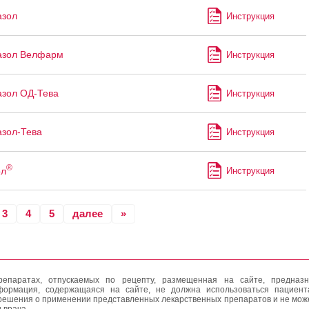
азол
Инструкция
азол Велфарм
Инструкция
зол ОД-Тева
Инструкция
зол-Тева
Инструкция
®
ол
Инструкция
3
4
5
далее
»
епаратах, отпускаемых по рецепту, размещенная на сайте, предназн
формация, содержащаяся на сайте, не должна использоваться пациен
решения о применении представленных лекарственных препаратов и не мож