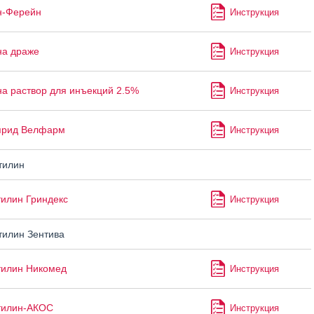
н-Ферейн
Инструкция
на драже
Инструкция
а раствор для инъекций 2.5%
Инструкция
прид Велфарм
Инструкция
тилин
илин Гриндекс
Инструкция
илин Зентива
тилин Никомед
Инструкция
тилин-АКОС
Инструкция