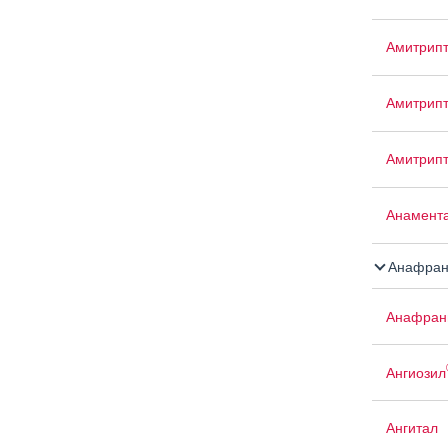
Амитрип
Амитрипт
Амитрип
Анамент
Анафран
Анафран
Ангиозил
Ангитал