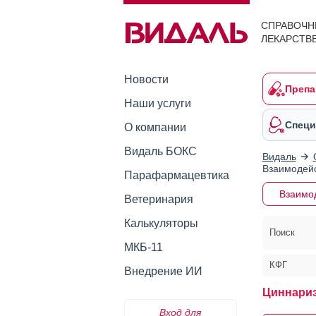
СПРАВОЧН
ЛЕКАРСТВ
Новости
Препа
Наши услуги
Специ
О компании
Видаль БОКС
Видаль
Взаимодейс
Парафармацевтика
Взаимо
Ветеринария
Калькуляторы
Поиск
МКБ-11
КФГ
Внедрение ИИ
Циннариз
Вход для