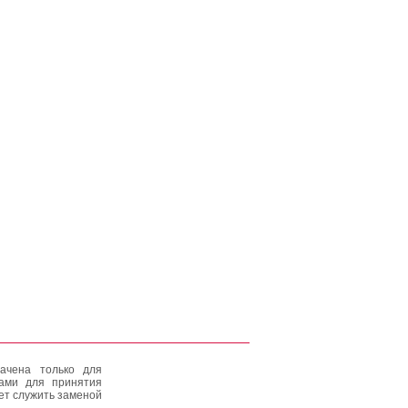
ачена только для
тами для принятия
ет служить заменой