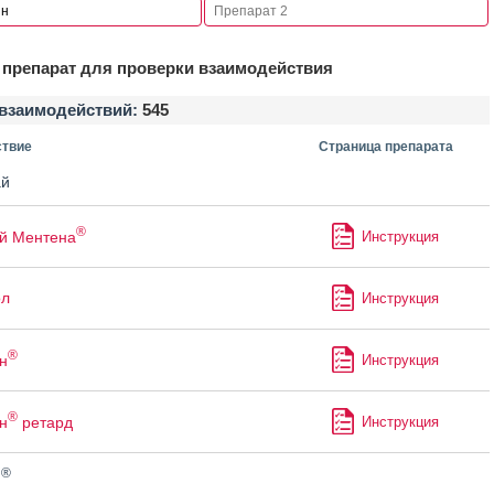
препарат для проверки взаимодействия
взаимодействий:
545
твие
Страница препарата
й
®
й Ментена
Инструкция
ол
Инструкция
®
н
Инструкция
®
н
ретард
Инструкция
®
н