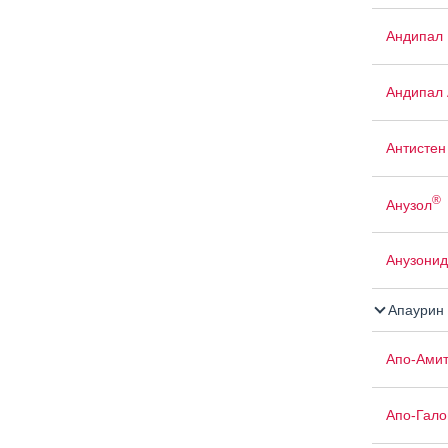
Андипал
Андипал 
Антистен
®
Анузол
Анузонид
Апаурин
Апо-Амит
Апо-Гало