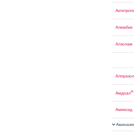
Актитроп
Алембик 
Алзолам
Алпразо
®
Амдоал
Амиксид
Аминази