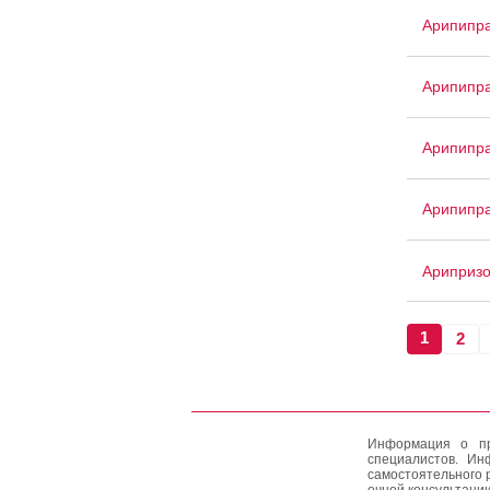
Арипипр
Арипипр
Арипипра
Арипипра
Ариприз
1
2
Информация о пр
специалистов. Ин
самостоятельного 