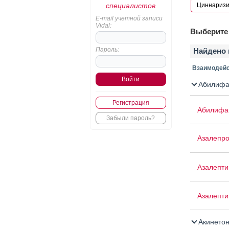
специалистов
E-mail учетной записи
Vidal:
Выберите 
Пароль:
Найдено 
Взаимодейс
Абилифа
Регистрация
Абилифа
Забыли пароль?
Азалепр
Азалепти
Азалепти
Акинето