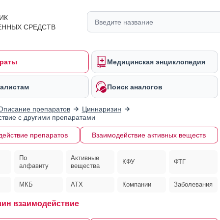
ИК
ЕННЫХ СРЕДСТВ
раты
Медицинская энциклопедия
алистам
Поиск аналогов
Описание препаратов
Циннаризин
твие с другими препаратами
действие препаратов
Взаимодействие активных веществ
По
Активные
КФУ
ФТГ
алфавиту
вещества
МКБ
АТХ
Компании
Заболевания
ин взаимодействие