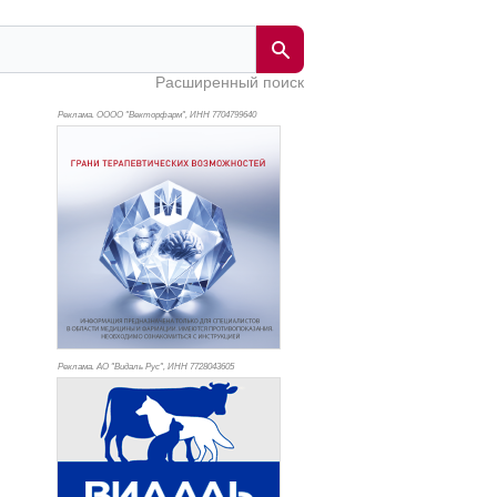
Расширенный поиск
Реклама. ОООО "Векторфарм", ИНН 770
4799640
Реклама. АО "Видаль Рус", ИНН 772
8043605