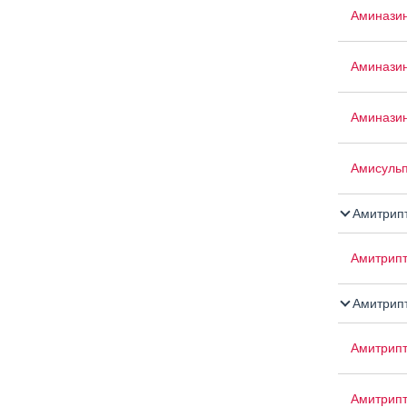
Аминази
Аминази
Аминазин
Амисуль
Амитрип
Амитрипт
Амитрипт
Амитрип
Амитрип