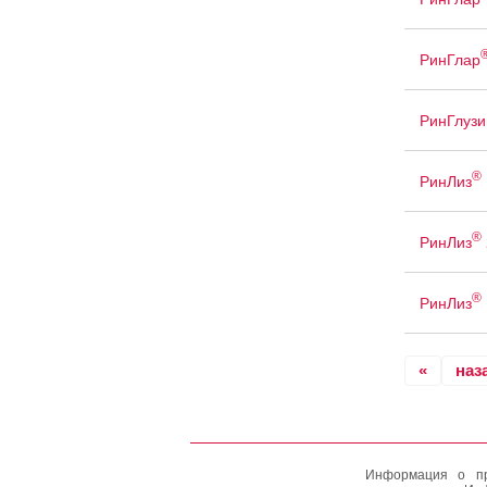
РинГлар
РинГлузи
®
РинЛиз
®
РинЛиз
®
РинЛиз
«
наз
Информация о пр