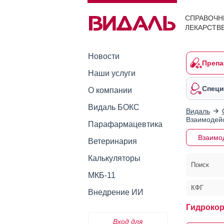
СПРАВОЧН
ЛЕКАРСТВ
Новости
Препа
Наши услуги
Специ
О компании
Видаль БОКС
Видаль
Взаимодейс
Парафармацевтика
Взаимо
Ветеринария
Калькуляторы
Поиск
МКБ-11
КФГ
Внедрение ИИ
Гидрокор
Вход для