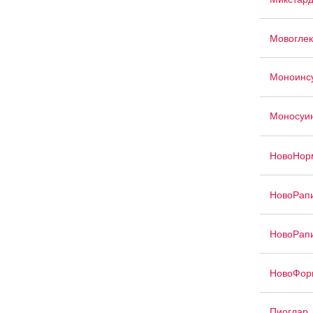
Мовоглек
Моноинс
Моносуи
НовоНор
НовоРап
НовоРап
НовоФор
Пиоглар