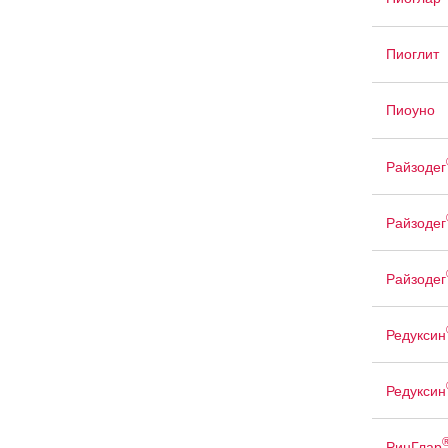
Пиоглит
Пиоуно
Райзодег
Райзодег
Райзодег
Редуксин
Редуксин
РинГлар