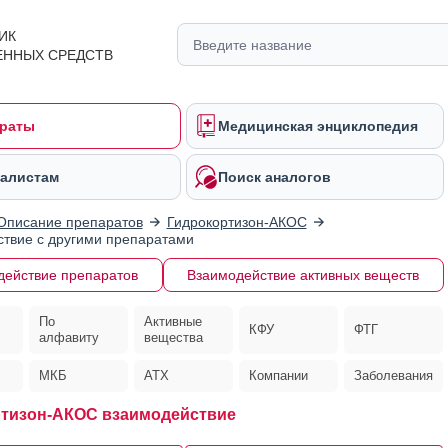
ИК
ЕННЫХ СРЕДСТВ
раты
Медицинская энциклопедия
алистам
Поиск аналогов
Описание препаратов
Гидрокортизон-АКОС
твие с другими препаратами
действие препаратов
Взаимодействие активных веществ
По
Активные
КФУ
ФТГ
алфавиту
вещества
МКБ
АТХ
Компании
Заболевания
тизон-АКОС взаимодействие