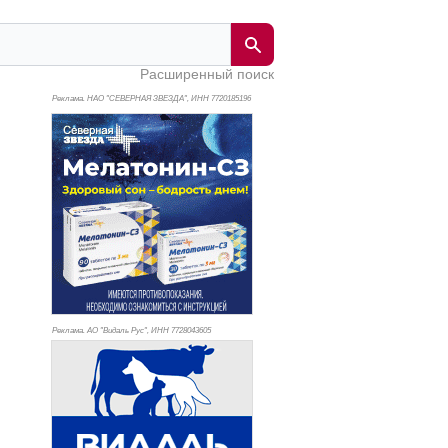
Расширенный поиск
Реклама. НАО "СЕВЕРНАЯ ЗВЕЗДА", ИНН 772
0185196
Реклама. АО "Видаль Рус", ИНН 772
8043605