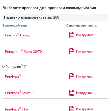
Выберите препарат для проверки взаимодействия
Найдено взаимодействий:
260
Взаимодействие
Страница препарата
®
РинЛиз
Рапид
Инструкция
®
Ринсулин
Микс 30/70
Инструкция
®
Ринсулин
Р
®
РинФаст
Инструкция
®
РинФаст
Микс 30
Инструкция
®
РинФаст
Ник
Инструкция