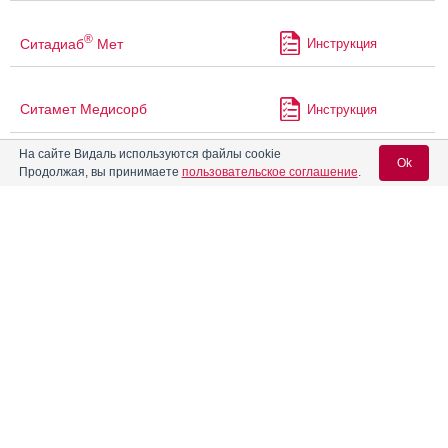
®
Ситадиаб
Мет
Инструкция
Ситамет Медисорб
Инструкция
На сайте Видаль используются файлы cookie
Ok
®
Продолжая, вы принимаете
пользовательское соглашение
.
Соликва СолоСтар
Инструкция
Вход для специалистов
Софамет
Инструкция
E-mail учетной записи Vidal:
Старликс
Инструкция
Пароль:
Статиглин
Инструкция
®
Туджео СолоСтар
Инструкция