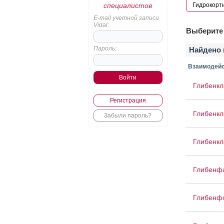
специалистов
E-mail учетной записи
Vidal:
Выберите 
Пароль:
Найдено 
Взаимодейс
Глибенк
Регистрация
Глибенк
Забыли пароль?
Глибенкл
Глибенф
Глибенф