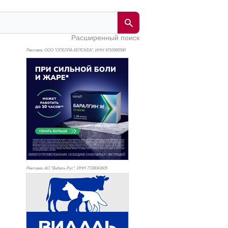
Расширенный поиск
Реклама. ООО "ОПЕЛЛА ХЕЛСКЕА", ИНН 971
0085580
Реклама. АО "Видаль Рус", ИНН 772
8043605