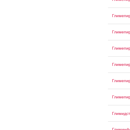
Глимепи
Глимепир
Глимепир
Глимепир
Глимепи
Глимепир
Глимидс
Глиминф