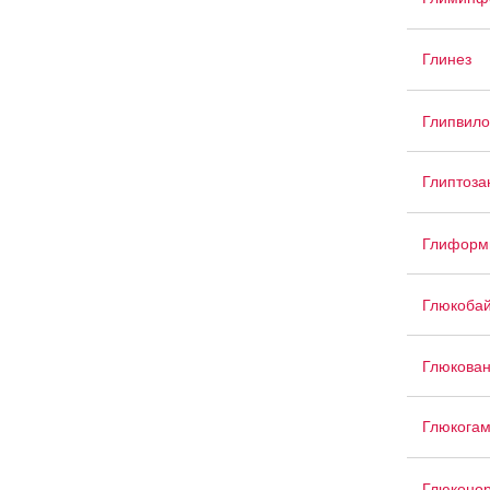
Глинез
Глипвило
Глиптоза
Глиформ
Глюкоба
Глюкован
Глюкога
Глюконо