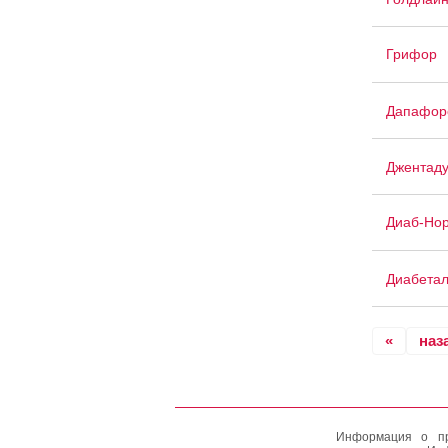
Грифор
Дапафор
Джентаду
Диаб-Но
Диабетал
«
наз
Информация о пр