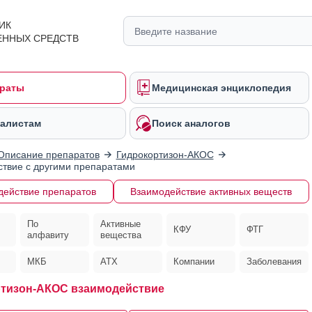
ИК
ЕННЫХ СРЕДСТВ
раты
Медицинская энциклопедия
алистам
Поиск аналогов
Описание препаратов
Гидрокортизон-АКОС
твие с другими препаратами
действие препаратов
Взаимодействие активных веществ
По
Активные
КФУ
ФТГ
алфавиту
вещества
МКБ
АТХ
Компании
Заболевания
тизон-АКОС взаимодействие