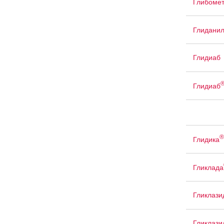
Глибоме
Глидани
Глидиаб
Глидиаб
®
Глидика
Гликлада
Гликлази
Гликлаз