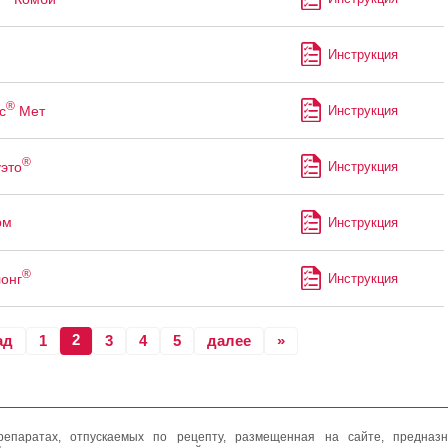
Инструкция
®
с
Мет
Инструкция
®
это
Инструкция
рм
Инструкция
®
онг
Инструкция
2
ад
1
3
4
5
далее
»
епаратах, отпускаемых по рецепту, размещенная на сайте, предназн