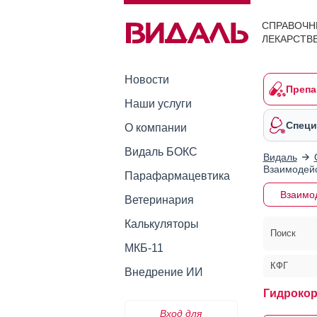
СПРАВОЧН
ЛЕКАРСТВ
Новости
Препа
Наши услуги
Специ
О компании
Видаль БОКС
Видаль
Взаимодейс
Парафармацевтика
Взаимо
Ветеринария
Калькуляторы
Поиск
МКБ-11
КФГ
Внедрение ИИ
Гидрокор
Вход для