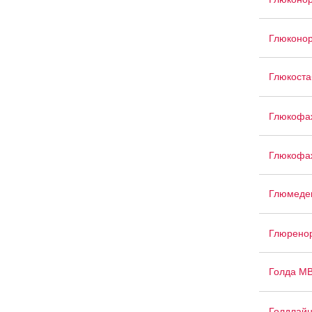
Глюконо
Глюкоста
Глюкофа
Глюкофа
Глюмеде
Глюрено
Голда М
Голдлай