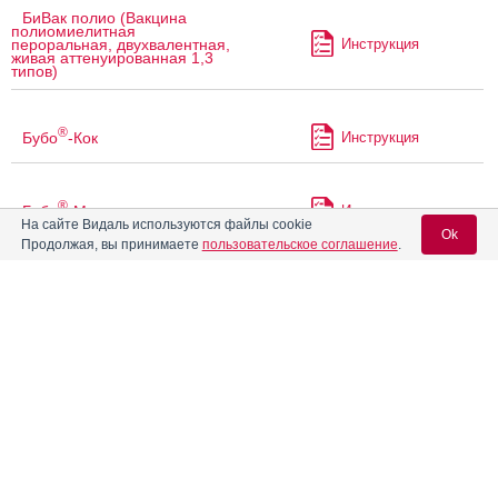
БиВак полио (Вакцина
полиомиелитная
Инструкция
пероральная, двухвалентная,
живая аттенуированная 1,3
типов)
®
Бубо
-Кок
Инструкция
®
Бубо
-М
Инструкция
На сайте Видаль используются файлы cookie
Ok
Продолжая, вы принимаете
пользовательское соглашение
.
Бэби-Хиб
Инструкция
Вход для специалистов
®
E-mail учетной записи Vidal:
Ваксигрип
Инструкция
®
ВаксигрипТетра
Пароль:
Инструкция