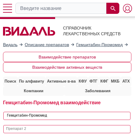
СПРАВОЧНИК
ЛЕКАРСТВЕННЫХ СРЕДСТВ
Видаль
Описание препаратов
Гемцитабин-Промомед
Вз
Взаимодействие препаратов
Взаимодействие активных веществ
Поиск
По алфавиту
Активные в-ва
КФУ
ФТГ
КФГ
МКБ
АТХ
Компании
Заболевания
Гемцитабин-Промомед взаимодействие