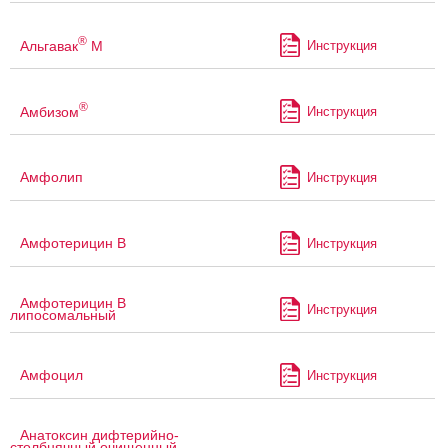
®
Альгавак
М
Инструкция
®
Амбизом
Инструкция
Амфолип
Инструкция
Амфотерицин В
Инструкция
Амфотерицин В
Инструкция
липосомальный
Амфоцил
Инструкция
Анатоксин дифтерийно-
столбнячный очищенный