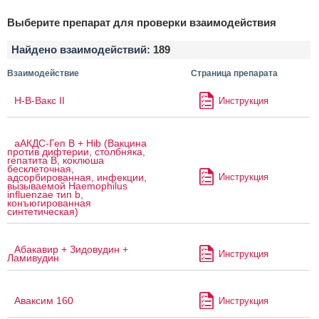
Выберите препарат для проверки взаимодействия
Найдено взаимодействий:
189
Взаимодействие
Страница препарата
H-B-Вакс II
Инструкция
аАКДС-Геп B + Hib (Вакцина
против дифтерии, столбняка,
гепатита B, коклюша
бесклеточная,
Инструкция
адсорбированная, инфекции,
вызываемой Haemophilus
influenzae тип b,
конъюгированная
синтетическая)
Абакавир + Зидовудин +
Инструкция
Ламивудин
Аваксим 160
Инструкция