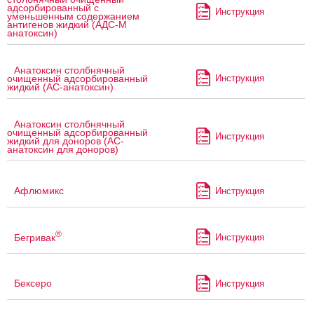
адсорбированный с
Инструкция
уменьшенным содержанием
антигенов жидкий (АДС-М
анатоксин)
Анатоксин столбнячный
Инструкция
очищенный адсорбированный
жидкий (АС-анатоксин)
Анатоксин столбнячный
очищенный адсорбированный
Инструкция
жидкий для доноров (АС-
анатоксин для доноров)
Афлюмикс
Инструкция
®
Бегривак
Инструкция
Бексеро
Инструкция