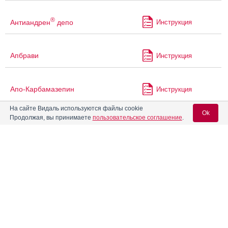
®
Антиандрен
депо
Инструкция
Апбрави
Инструкция
Апо-Карбамазепин
Инструкция
На сайте Видаль используются файлы cookie
Ok
Продолжая, вы принимаете
пользовательское соглашение
.
Атазор-Р
Инструкция
Вход для специалистов
Барбовал
Инструкция
E-mail учетной записи Vidal:
®
Белара
Инструкция
Пароль:
Беллатаминал
Инструкция