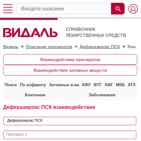
СПРАВОЧНИК
ЛЕКАРСТВЕННЫХ СРЕДСТВ
Видаль
Описание препаратов
Деферазирокс ПСК
Взаим
Взаимодействие препаратов
Взаимодействие активных веществ
Поиск
По алфавиту
Активные в-ва
КФУ
ФТГ
КФГ
МКБ
АТХ
Компании
Заболевания
Деферазирокс ПСК взаимодействие