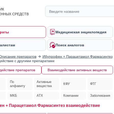
ИК
ЕННЫХ СРЕДСТВ
раты
Медицинская энциклопедия
алистам
Поиск аналогов
Описание препаратов
Ибупрофен + Парацетамол Фармасинтез
ействие с другими препаратами
действие препаратов
Взаимодействие активных веществ
По
Активные
КФУ
ФТГ
алфавиту
вещества
МКБ
АТХ
Компании
Заболевания
н + Парацетамол Фармасинтез взаимодействие