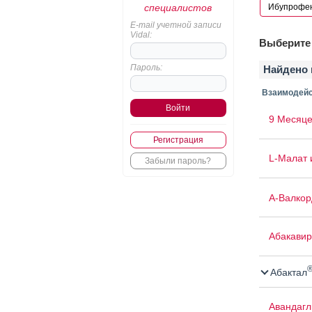
специалистов
E-mail учетной записи
Vidal:
Выберите 
Пароль:
Найдено 
Взаимодейс
9 Месяце
Регистрация
L-Малат 
Забыли пароль?
А-Валкор
Абакавир
Абактал
Авандаг