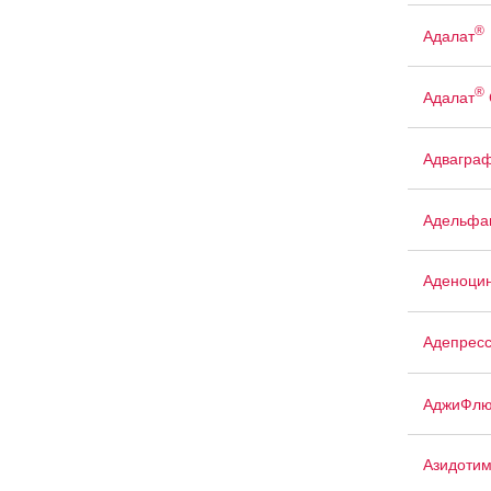
®
Адалат
®
Адалат
Адвагра
Адельфа
Аденоци
Адепрес
АджиФлю
Азидоти