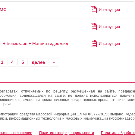
-МФ
Инструкция
®
Инструкция
т + Бензокаин + Магния гидроксид
Инструкция
3
4
5
далее
»
епаратах, отпускаемых по рецепту, размещенная на сайте, предназн
формация, содержащаяся на сайте, не должна использоваться пациен
решения о применении представленных лекарственных препаратов и не мож
 врача.
егистрации средства массовой информации Эл № ФС77-79153 выдано Федер
вязи, информационных технологий и массовых коммуникаций (Роскомнадзор
льское соглашение
Политика конфиденциальности
Политика обработк