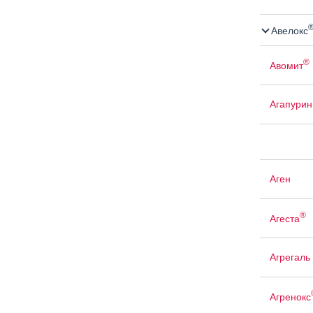
Авелокс
®
Авомит
Агапурин
Аген
®
Агеста
Агрегаль
Агренокс