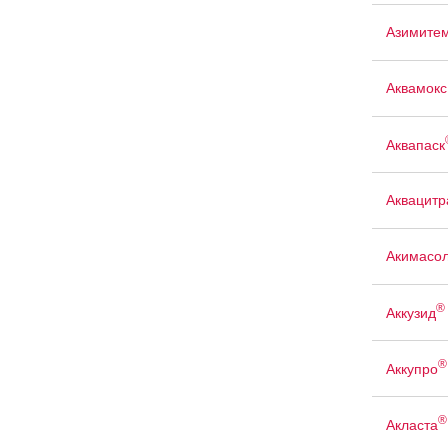
Азимите
Аквамокс
Аквапаск
Аквацит
Акимасо
®
Аккузид
®
Аккупро
®
Акласта