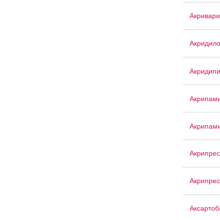
Акривари
Акридил
Акридип
Акрипам
Акрипам
Акрипрес
Акрипрес
Аксартоб