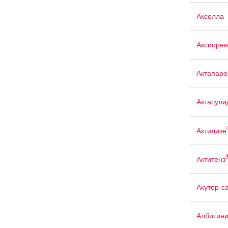
Акселла
Аксиорек
Актапаро
Актасули
Актилизе
Актитенз
Акутер-с
Албитин