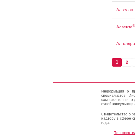
Алвелон
Алвента
Алгелдра
1
2
Информация о пр
специалистов. Ин
самостоятельного 
очной консультации
Свидетельство о р
надзору в сфере с
года.
Пользовате