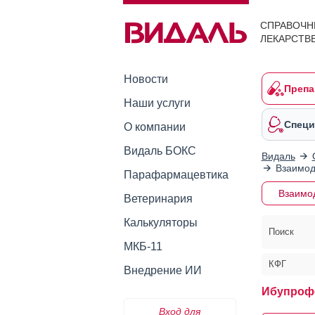
СПРАВОЧН
ЛЕКАРСТВ
Новости
Препа
Наши услуги
Специ
О компании
Видаль БОКС
Видаль
Взаимод
Парафармацевтика
Взаимо
Ветеринария
Калькуляторы
Поиск
МКБ-11
КФГ
Внедрение ИИ
Ибупрофе
Вход для