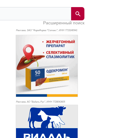
Расширенный поиск
Реклама. ЗАО "ФармФирма "Сотекс", ИНН 771
5240941
Реклама. АО "Видаль Рус", ИНН 772
8043605